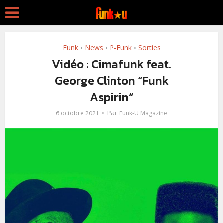
Funk
News
P-Funk
Sorties
•
•
•
Vidéo : Cimafunk feat.
George Clinton “Funk
Aspirin“
Par
6 octobre 2021
Funk-U Magazine