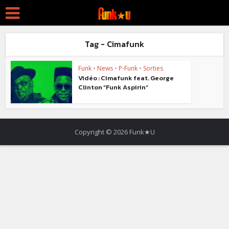
Tag - Cimafunk
Funk
•
News
•
P-Funk
•
Sorties
Vidéo : Cimafunk feat. George
Clinton “Funk Aspirin“
Copyright © 2026 Funk★U