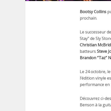
Bootsy Collins
pu
prochain.
Le successeur d
Stay” de Sly Sto
Christian McBrid
batteurs
Steve J
Brandon “Taz” N
Le 24 octobre, l
l’édition vinyle
performance en 
Découvrez ci-des
Benson à la guit