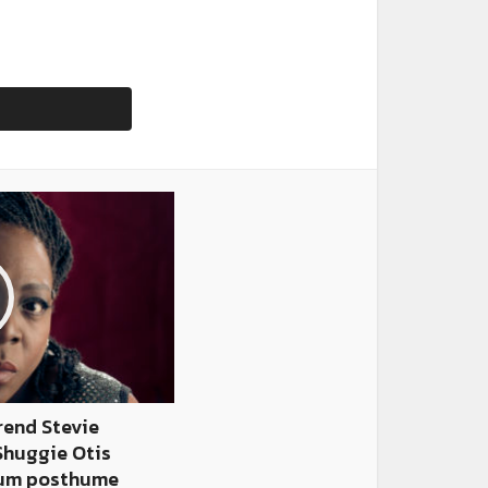
rend Stevie
Shuggie Otis
bum posthume