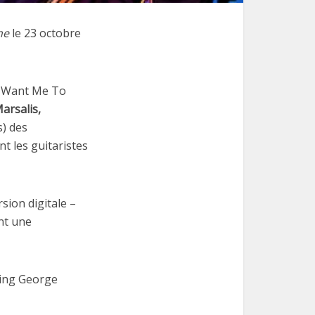
ne
le 23 octobre
u Want Me To
arsalis,
s) des
t les guitaristes
sion digitale –
nt une
ring George