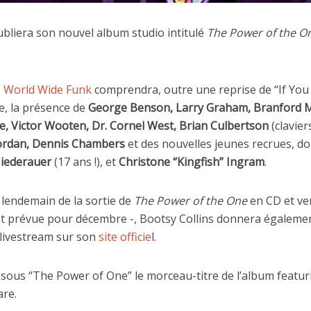
bliera son nouvel album studio intitulé
The Power of the O
e
World Wide Funk
comprendra, outre une reprise de “If Yo
ne, la présence de
George Benson, Larry Graham, Branford M
e, Victor Wooten, Dr. Cornel West, Brian Culbertson
(clavier
ordan, Dennis Chambers
et des nouvelles jeunes recrues, don
iederauer
(17 ans !), et
Christone “Kingfish” Ingram
.
e lendemain de la sortie de
The Power of the One
en CD et ver
 est prévue pour décembre -, Bootsy Collins donnera égaleme
livestream sur son
site officie
l.
sous “The Power of One” le morceau-titre de l’album featu
are.