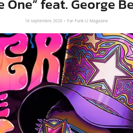
he One” feat. George B
16 septembre 2020
Par
Funk-U Magazine