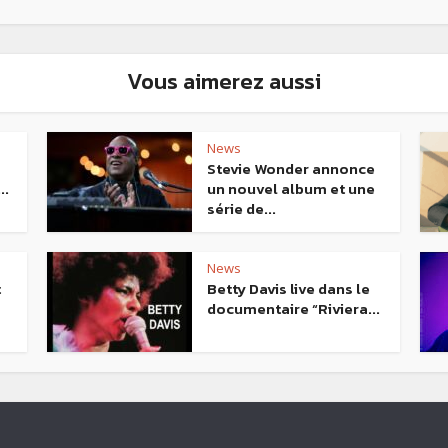
Vous aimerez aussi
News
Stevie Wonder annonce
..
un nouvel album et une
série de...
News
t
Betty Davis live dans le
documentaire “Riviera...