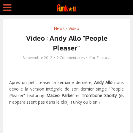
News
Vidéo
•
Video : Andy Allo “People
Pleaser”
Par
8 novembre 2012
2 Commentaires
Funk★U
Après un petit teaser la semaine dernière,
Andy Allo
nous
dévoile la version intégrale de son dernier single “People
Pleaser” featuring
Maceo Parker
et
Trombone Shorty
(ils
n’apparaissent pas dans le clip). Funky ou bien ?