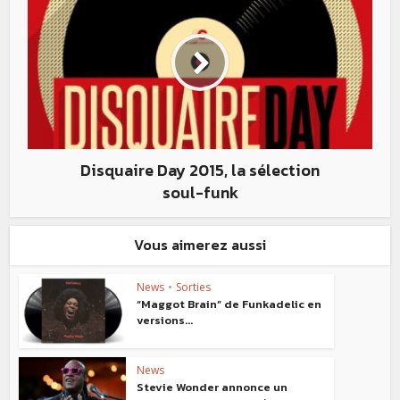
Disquaire Day 2015, la sélection
soul-funk
Vous aimerez aussi
News
•
Sorties
“Maggot Brain” de Funkadelic en
versions...
News
Stevie Wonder annonce un