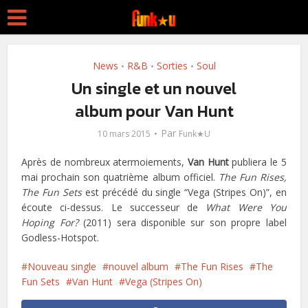
News
R&B
Sorties
Soul
•
•
•
Un single et un nouvel
album pour Van Hunt
Par
10 mars 2015
Funk★U
Après de nombreux atermoiements,
Van Hunt
publiera le 5
mai prochain son quatrième album officiel.
The Fun Rises,
The Fun Sets
est précédé du single “Vega (Stripes On)”, en
écoute ci-dessus. Le successeur de
What Were You
Hoping For?
(2011) sera disponible sur son propre label
Godless-Hotspot.
Nouveau single
nouvel album
The Fun Rises
The
Fun Sets
Van Hunt
Vega (Stripes On)