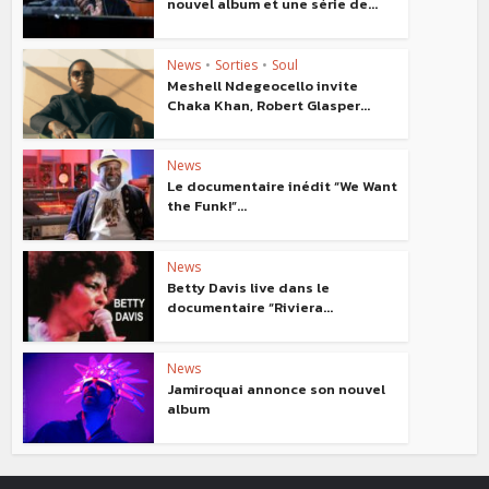
nouvel album et une série de...
News
•
Sorties
•
Soul
Meshell Ndegeocello invite
Chaka Khan, Robert Glasper...
News
Le documentaire inédit “We Want
the Funk!”...
News
Betty Davis live dans le
documentaire “Riviera...
News
Jamiroquai annonce son nouvel
album