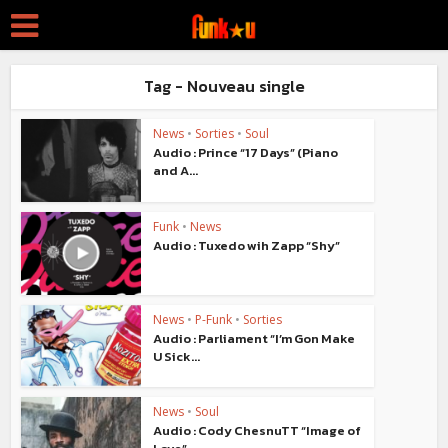
Tag - Nouveau single
News
•
Sorties
•
Soul
Audio : Prince “17 Days” (Piano
and A...
Funk
•
News
Audio : Tuxedo wih Zapp “Shy”
News
•
P-Funk
•
Sorties
Audio : Parliament “I’m Gon Make
U Sick...
News
•
Soul
Audio : Cody ChesnuTT “Image of