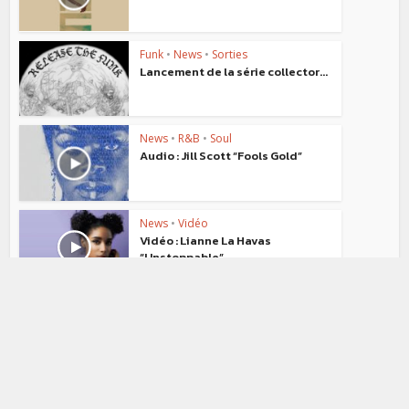
Funk
•
News
•
Sorties
Lancement de la série collector...
News
•
R&B
•
Soul
Audio : Jill Scott “Fools Gold”
News
•
Vidéo
Vidéo : Lianne La Havas
“Unstoppable”
News
•
Soul
Audio : Leon Bridges “River”
News
•
R&B
•
Soul