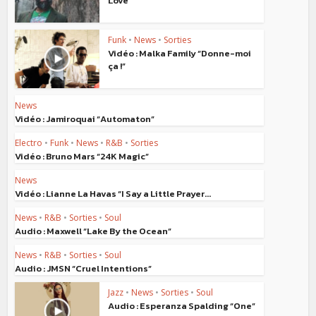
Love”
Funk
•
News
•
Sorties
Vidéo : Malka Family “Donne-moi
ça !”
News
Vidéo : Jamiroquai “Automaton”
Electro
•
Funk
•
News
•
R&B
•
Sorties
Vidéo : Bruno Mars “24K Magic”
News
Vidéo : Lianne La Havas “I Say a Little Prayer...
News
•
R&B
•
Sorties
•
Soul
Audio : Maxwell “Lake By the Ocean”
News
•
R&B
•
Sorties
•
Soul
Audio : JMSN “Cruel Intentions”
Jazz
•
News
•
Sorties
•
Soul
Audio : Esperanza Spalding “One”