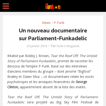
News
P-Funk
•
Un nouveau documentaire
sur Parliament-Funkadelic
Par
20 janvier 2016
Funk-U Magazine
Réalisé par Bobby J. Brown,
Tear the Roof Off, The Untold
Story of Parliament-Funkadelic
, promet de raconter les
dessous de l’empire P-Funk. Basé sur des interviews
d’anciens membres du groupe – dont Jerome “Bigfoot”
Brailey et Dawn Silva -, ce documentaire relate les excès
psychotropes et les arnaques financières de
George
Clinton,
apparemment absent de la liste des invités.
Tear the Roof Off, The Untold Story of Parliament-
Funkadelic
sera projeté au Big Sky Film Festival de