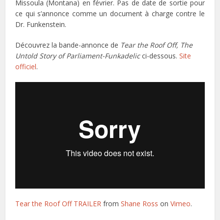
Missoula (Montana) en février. Pas de date de sortie pour
ce qui s’annonce comme un document à charge contre le
Dr. Funkenstein.
Découvrez la bande-annonce de
Tear the Roof Off, The
Untold Story of Parliament-Funkadelic
ci-dessous.
Site
officiel
.
Tear the Roof Off TRAILER
from
Shane Ross
on
Vimeo
.