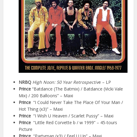
NRBQ
High Noon: 50 Year Retrospectiv
e – LP
Prince
“Batdance (The Batmix) / Batdance (Vicki Vale
Mix) / 200 Balloons” – Maxi
Prince
“I Could Never Take The Place Of Your Man /
Hot Thing (x3)” – Maxi
Prince
“I Wish U Heaven / Scarlet Pussy” – Maxi
Prince
“Little Red Corvette b / w 1999” – 45-tours
Picture
Prince
“Partyman (x3) / Feel U Up” – Maxi