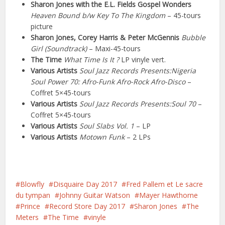
Sharon Jones with the E.L. Fields Gospel Wonders
Heaven Bound b/w Key To The Kingdom
– 45-tours
picture
Sharon Jones, Corey Harris & Peter McGennis
Bubble
Girl (Soundtrack)
– Maxi-45-tours
The Time
What Time Is It ?
LP vinyle vert.
Various Artists
Soul Jazz Records Presents:Nigeria
Soul Power 70: Afro-Funk Afro-Rock Afro-Disco
–
Coffret 5×45-tours
Various Artists
Soul Jazz Records Presents:Soul 70
–
Coffret 5×45-tours
Various Artists
Soul Slabs Vol. 1
– LP
Various Artists
Motown Funk
– 2 LPs
Blowfly
Disquaire Day 2017
Fred Pallem et Le sacre
du tympan
Johnny Guitar Watson
Mayer Hawthorne
Prince
Record Store Day 2017
Sharon Jones
The
Meters
The Time
vinyle