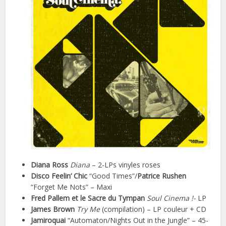
Diana Ross
Diana
– 2-LPs vinyles roses
Disco Feelin’ Chic
“Good Times”/
Patrice Rushen
“Forget Me Nots” – Maxi
Fred Pallem et le Sacre du Tympan
Soul Cinema !-
LP
James Brown
Try Me
(compilation) – LP couleur + CD
Jamiroquai
“Automaton/Nights Out in the Jungle” – 45-