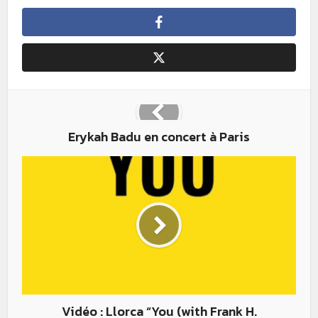
Erykah Badu en concert à Paris
Vidéo : Llorca “You (with Frank H.