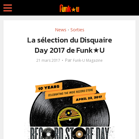
News
Sorties
•
La sélection du Disquaire
Day 2017 de Funk★U
Par
21 mars 2017
Funk-U Magazine