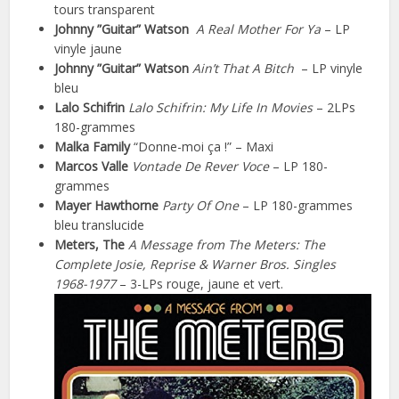
tours transparent
Johnny ”Guitar” Watson
A Real Mother For Ya
– LP
vinyle jaune
Johnny ”Guitar” Watson
Ain’t That A Bitch
– LP vinyle
bleu
Lalo Schifrin
Lalo Schifrin: My Life In Movies
– 2LPs
180-grammes
Malka Family
“Donne-moi ça !” – Maxi
Marcos Valle
Vontade De Rever Voce
– LP 180-
grammes
Mayer Hawthorne
Party Of One
– LP 180-grammes
bleu translucide
Meters, The
A Message from The Meters: The
Complete Josie, Reprise & Warner Bros. Singles
1968-1977
– 3-LPs rouge, jaune et vert.