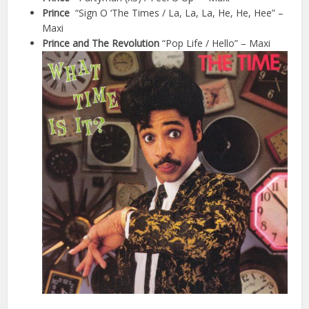
Prince
“Sign O ‘The Times / La, La, La, He, He, Hee” –
Maxi
Prince and The Revolution
“Pop Life / Hello” – Maxi