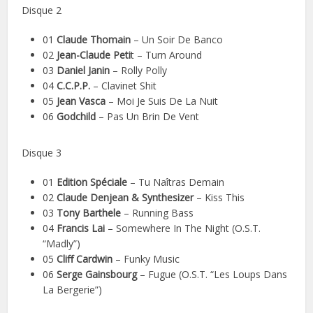
Disque 2
01
Claude Thomain
– Un Soir De Banco
02
Jean-Claude Peti
t – Turn Around
03
Daniel Janin
– Rolly Polly
04
C.C.P.P.
– Clavinet Shit
05
Jean Vasca
– Moi Je Suis De La Nuit
06
Godchild
– Pas Un Brin De Vent
Disque 3
01
Edition Spéciale
– Tu Naîtras Demain
02
Claude Denjean & Synthesizer
– Kiss This
03
Tony Barthele
– Running Bass
04
Francis Lai
– Somewhere In The Night (O.S.T.
“Madly”)
05
Cliff Cardwin
– Funky Music
06
Serge Gainsbourg
– Fugue (O.S.T. “Les Loups Dans
La Bergerie”)