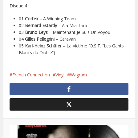
Disque 4
01
Cortex
– A Winning Team
02
Bernard Estardy
– Ala Mia Thra
03
Bruno Leys
– Maintenant Je Suis Un Voyou
04
Gilles Pellegrini
– Caravan
05
Karl-Heinz Schäfer
– La Victime (O.S.T. “Les Gants
Blancs du Diable”)
French Connection
Vinyl
Wagram