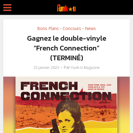
Bons Plans
Concours
News
•
•
Gagnez le double-vinyle
“French Connection”
(TERMINÉ)
Par
23 janvier 2023
Funk-U Magazine