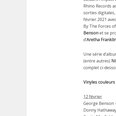
Rhino Records ac
sorties digitales
février 2021 ave
By The Forces of
Benson
et se pro
d’
Aretha Franklin
Une série d’albu
(entre autres)
Ni
complet ci-desso
Vinyles couleurs 
12 février
George Benson – 
Donny Hathaway 