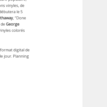
ns vinyles, de
 débutera le 5
thaway
, “Done
” de
George
inyles colorés
format digital de
e jour. Planning