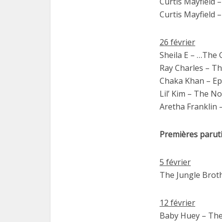
Curtis Mayfield 
Curtis Mayfield 
26 février
Sheila E – …The 
Ray Charles – Th
Chaka Khan – Epi
Lil’ Kim – The No
Aretha Franklin 
Premières paruti
5 février
The Jungle Broth
12 février
Baby Huey – The