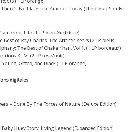
– Roots (1 LP orange)
– There’s No Place Like America Today (1LP bleu US only)
Glamorous Life (1 LP bleu électrique)
e Best of Ray Charles: The Atlantic Years (2 LP bleus)
phany: The Best of Chaka Khan, Vol 1. (1 LP bordeaux)
torious K.I.M. (2 LP rose/noir)
– Young, Gifted, and Black (1 LP orange)
ons digitales
ers – Done By The Forces of Nature (Deluxe Edition)
 Baby Huey Story: Living Legend (Expanded Edition)