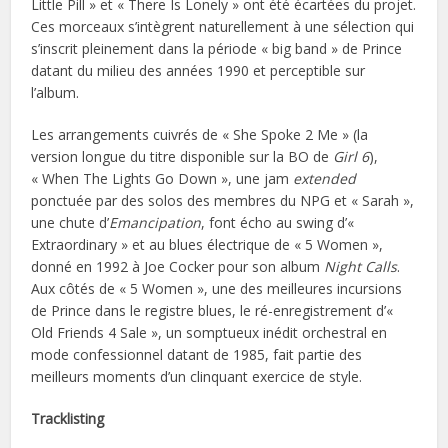
Little Pill » et « There Is Lonely » ont été écartées du projet.
Ces morceaux s’intègrent naturellement à une sélection qui
s’inscrit pleinement dans la période « big band » de Prince
datant du milieu des années 1990 et perceptible sur
l’album.
Les arrangements cuivrés de « She Spoke 2 Me » (la
version longue du titre disponible sur la BO de
Girl 6
),
« When The Lights Go Down », une jam
extended
ponctuée par des solos des membres du NPG et « Sarah »,
une chute d’
Emancipation
, font écho au swing d’«
Extraordinary » et au blues électrique de « 5 Women »,
donné en 1992 à Joe Cocker pour son album
Night Calls
.
Aux côtés de « 5 Women », une des meilleures incursions
de Prince dans le registre blues, le ré-enregistrement d’«
Old Friends 4 Sale », un somptueux inédit orchestral en
mode confessionnel datant de 1985, fait partie des
meilleurs moments d’un clinquant exercice de style.
Tracklisting