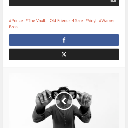
Prince
The Vault… Old Friends 4 Sale
Vinyl
Warner
Bros.