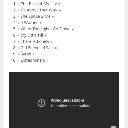
« The Rest of My Life »
« It’s About That Walk »
« She Spoke 2 Me »
« 5 Women »
« When The Lights Go Down »
« My Little Pill »
« There Is Lonely »
« Old Friends 4 Sale »
« Sarah »
« Extraordinary »