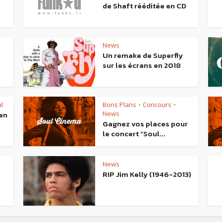
de Shaft rééditée en CD
News
Un remake de Superfly
sur les écrans en 2018
l
Bons Plans
Concours
•
•
en
News
Gagnez vos places pour
le concert “Soul...
News
RIP Jim Kelly (1946-2013)