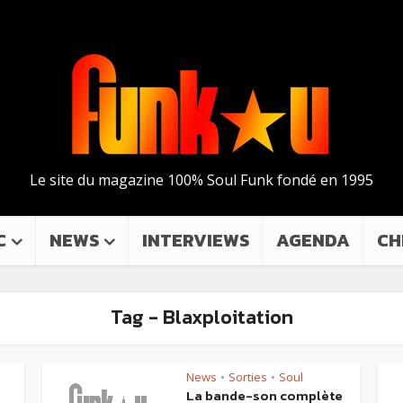
Le site du magazine 100% Soul Funk fondé en 1995
C
NEWS
INTERVIEWS
AGENDA
CH
Tag - Blaxploitation
News
Sorties
Soul
•
•
La bande-son complète