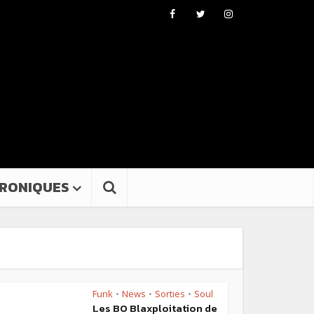
RONIQUES
Funk
News
Sorties
Soul
•
•
•
Les BO Blaxploitation de