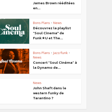
James Brown rééditées
en...
Bons Plans
News
•
Découvrez la playlist
“Soul Cinema″ de
Funk★U et The...
Bons Plans
Jazz/funk
•
•
News
Concert “Soul Cinéma” à
la Dynamo de...
News
John Shaft dans le
western funky de
Tarantino ?