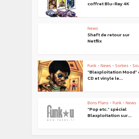
coffret Blu-Ray 4K
News
Shaft de retour sur
Netflix
Funk
News
Sorties
Sou
•
•
•
“Blaxploitation Mood” 
CD et vinyle le...
Bons Plans
Funk
News
•
•
“Pop etc.” spécial
Blaxploitation sur...