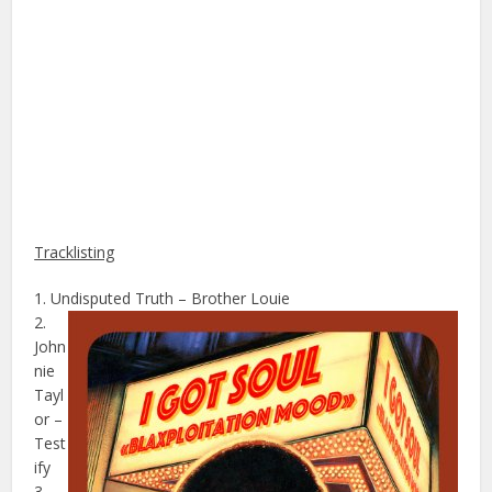
Tracklisting
1. Undisputed Truth – Brother Louie
2.
John
nie
Tayl
or –
Test
ify
3.