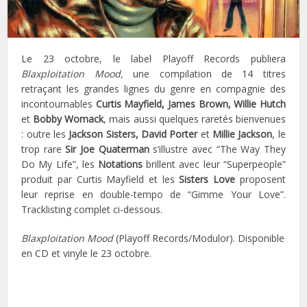
Le 23 octobre, le label Playoff Records publiera
Blaxploitation Mood,
une compilation de 14 titres
retraçant les grandes lignes du genre en compagnie des
incontournables
Curtis Mayfield, James Brown, Willie Hutch
et
Bobby Womack
, mais aussi quelques raretés bienvenues
: outre les
Jackson Sisters, David Porter
et
Millie Jackson
, le
trop rare
Sir Joe Quaterman
s’illustre avec “The Way They
Do My Life”, les
Notations
brillent avec leur “Superpeople”
produit par Curtis Mayfield et les
Sisters Love
proposent
leur reprise en double-tempo de “Gimme Your Love”.
Tracklisting complet ci-dessous.
Blaxploitation Mood
(Playoff Records/Modulor). Disponible
en CD et vinyle le 23 octobre.