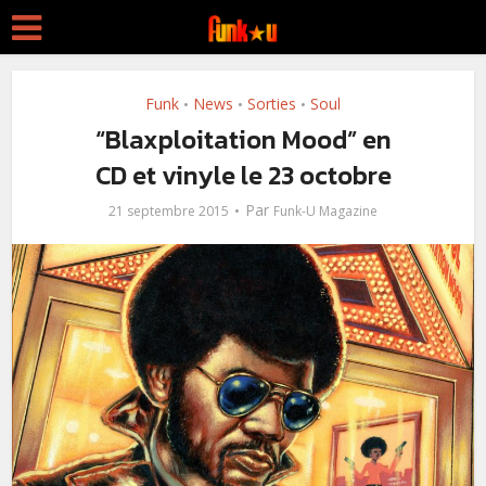
Funk
News
Sorties
Soul
•
•
•
“Blaxploitation Mood” en
CD et vinyle le 23 octobre
Par
21 septembre 2015
Funk-U Magazine