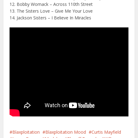
12. Bobby Womack – Across 110th Street
13. The Sisters Love – Give Me Your Love
14. Jackson Sisters – I Believe In Miracles
Blaxploitation
Blaxploitation Mood
Curtis Mayfield