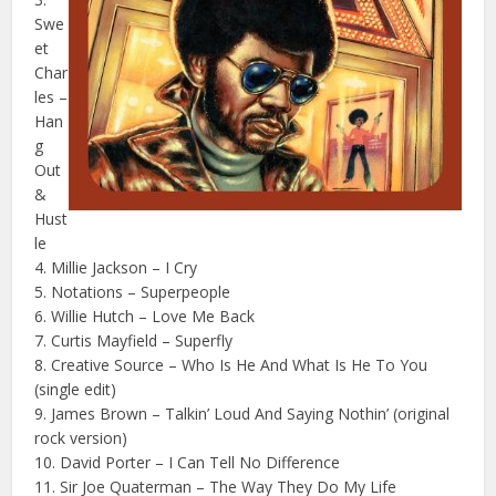
Swe
et
Char
les –
Han
g
Out
&
Hust
le
4. Millie Jackson – I Cry
5. Notations – Superpeople
6. Willie Hutch – Love Me Back
7. Curtis Mayfield – Superfly
8. Creative Source – Who Is He And What Is He To You
(single edit)
9. James Brown – Talkin’ Loud And Saying Nothin’ (original
rock version)
10. David Porter – I Can Tell No Difference
11. Sir Joe Quaterman – The Way They Do My Life