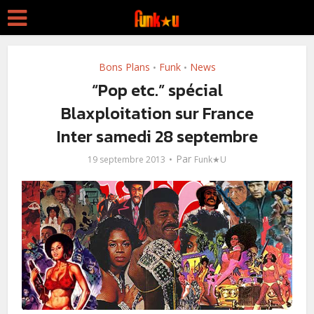
Bons Plans
Funk
News
•
•
“Pop etc.” spécial
Blaxploitation sur France
Inter samedi 28 septembre
Par
19 septembre 2013
Funk★U