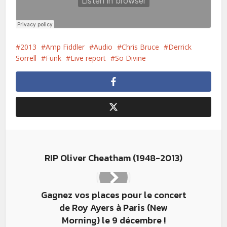
2013
Amp Fiddler
Audio
Chris Bruce
Derrick
Sorrell
Funk
Live report
So Divine
RIP Oliver Cheatham (1948-2013)
Gagnez vos places pour le concert
de Roy Ayers à Paris (New
Morning) le 9 décembre !