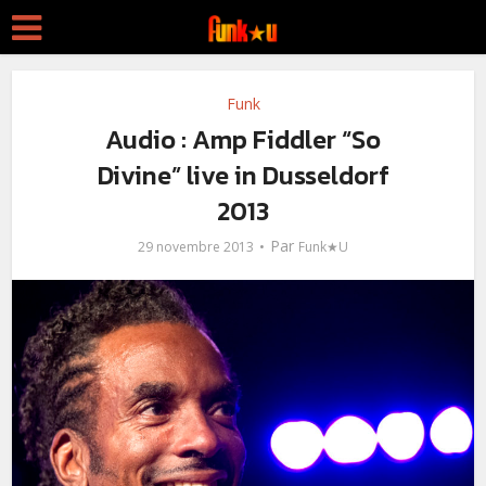
Funk
Audio : Amp Fiddler “So
Divine” live in Dusseldorf
2013
Par
29 novembre 2013
Funk★U