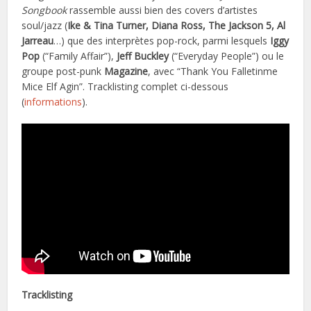
Songbook
rassemble aussi bien des covers d’artistes
soul/jazz (
Ike & Tina Turner, Diana Ross, The Jackson 5, Al
Jarreau
…) que des interprètes pop-rock, parmi lesquels
Iggy
Pop
(“Family Affair”),
Jeff Buckley
(“Everyday People”) ou le
groupe post-punk
Magazine
, avec “Thank You Falletinme
Mice Elf Agin”. Tracklisting complet ci-dessous
(
informations
).
Tracklisting