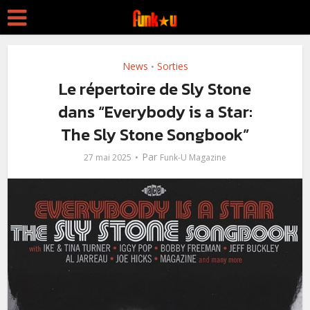
News
Sorties
•
Le répertoire de Sly Stone
dans “Everybody is a Star:
The Sly Stone Songbook”
Par
27 mai 2025
Funk-U Magazine