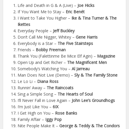
Life and Death in G & A (Live) –
Joe Hicks
If You Want Me to Stay –
Eric Benét
I Want to Take You Higher –
Ike & Tina Turner & The
Ikettes
Everyday People –
Jeff Buckley
Don’t Call Me Nigger, Whitey –
Gene Harris
Everybody is a Star –
The Five Stairsteps
Friends –
Bobby Freeman
Thank You (Falettinme Be Mice Elf Agin) –
Magazine
Open Up and Get Richer –
The Magnificent Men
Somebody’s Watching You –
Al Jarreau
Man Does Not Live (Demo) –
Sly & The Family Stone
Le Lo Li –
Diana Ross
Runnin’ Away –
The Raincoats
Sing a Simple Song –
The Hearts of Soul
I’ll Never Fall in Love Again –
John Lee’s Groundhogs
I’m Just Like You –
6IX
I Get High on You –
Rose Banks
Family Affair –
Iggy Pop
Nite People Make It –
George & Teddy & The Condors