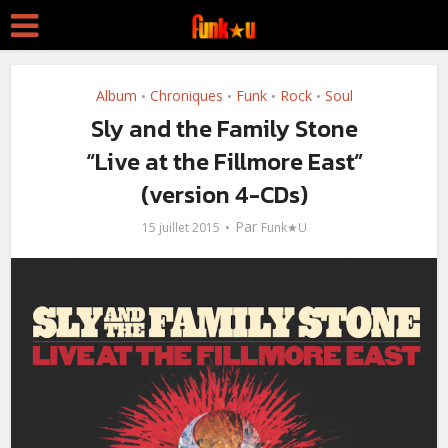
Album
Chroniques
Funk
Rock
Soul
•
•
•
•
Sly and the Family Stone
“Live at the Fillmore East”
(version 4-CDs)
Par
15 juillet 2015
Funk★U