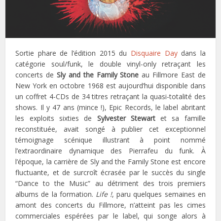
Sortie phare de l’édition 2015 du
Disquaire Day
dans la
catégorie soul/funk, le double vinyl-only retraçant les
concerts de
Sly and the Family Stone
au Fillmore East de
New York en octobre 1968 est aujourd’hui disponible dans
un coffret 4-CDs de 34 titres retraçant la quasi-totalité des
shows. Il y 47 ans (mince !), Epic Records, le label abritant
les exploits sixties de
Sylvester Stewart
et sa famille
reconstituée, avait songé à publier cet exceptionnel
témoignage scénique illustrant à point nommé
l’extraordinaire dynamique des Pierrafeu du funk. À
l’époque, la carrière de Sly and the Family Stone est encore
fluctuante, et de surcroît écrasée par le succès du single
“Dance to the Music” au détriment des trois premiers
albums de la formation.
Life !
, paru quelques semaines en
amont des concerts du Fillmore, n’atteint pas les cimes
commerciales espérées par le label, qui songe alors à