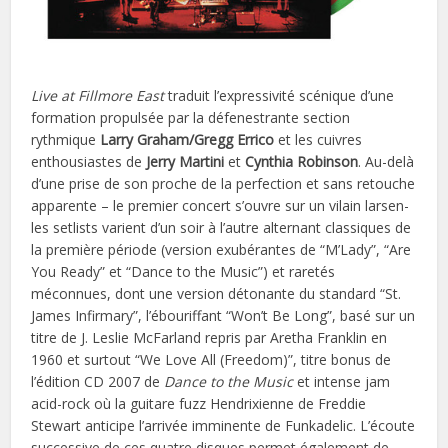
Live at Fillmore East
traduit l’expressivité scénique d’une
formation propulsée par la défenestrante section
rythmique
Larry Graham/Gregg Errico
et les cuivres
enthousiastes de
Jerry Martini
et
Cynthia Robinson
. Au-delà
d’une prise de son proche de la perfection et sans retouche
apparente – le premier concert s’ouvre sur un vilain larsen-
les setlists varient d’un soir à l’autre alternant classiques de
la première période (version exubérantes de “M’Lady”, “Are
You Ready” et “Dance to the Music”) et raretés
méconnues, dont une version détonante du standard “St.
James Infirmary”, l’ébouriffant “Won’t Be Long”, basé sur un
titre de J. Leslie McFarland repris par Aretha Franklin en
1960 et surtout “We Love All (Freedom)”, titre bonus de
l’édition CD 2007 de
Dance to the Music
et intense jam
acid-rock où la guitare fuzz Hendrixienne de Freddie
Stewart anticipe l’arrivée imminente de Funkadelic. L’écoute
successive de ces quatre disques permet également de