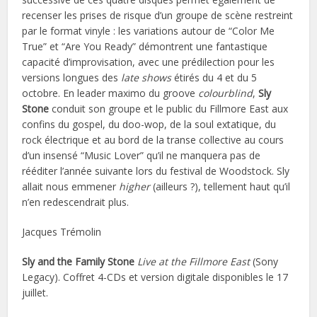
recenser les prises de risque d’un groupe de scène restreint
par le format vinyle : les variations autour de “Color Me
True” et “Are You Ready” démontrent une fantastique
capacité d’improvisation, avec une prédilection pour les
versions longues des
late shows
étirés du 4 et du 5
octobre. En leader maximo du groove
colourblind
,
Sly
Stone
conduit son groupe et le public du Fillmore East aux
confins du gospel, du doo-wop, de la soul extatique, du
rock électrique et au bord de la transe collective au cours
d’un insensé “Music Lover” qu’il ne manquera pas de
rééditer l’année suivante lors du festival de Woodstock. Sly
allait nous emmener
higher
(ailleurs ?), tellement haut qu’il
n’en redescendrait plus.
Jacques Trémolin
Sly and the Family Stone
Live at the Fillmore East
(Sony
Legacy). Coffret 4-CDs et version digitale disponibles le 17
juillet.