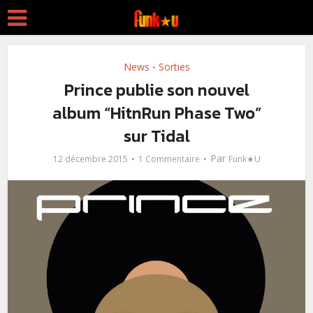
News
Sorties
•
Prince publie son nouvel
album “HitnRun Phase Two”
sur Tidal
Par
12 décembre 2015
1 Commentaire
Funk★U