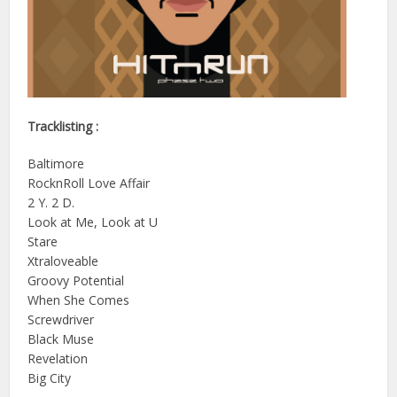
Tracklisting :
Baltimore
RocknRoll Love Affair
2 Y. 2 D.
Look at Me, Look at U
Stare
Xtraloveable
Groovy Potential
When She Comes
Screwdriver
Black Muse
Revelation
Big City