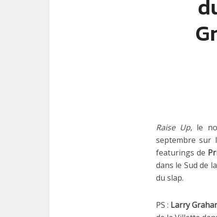
d
G
Raise Up
, le n
septembre sur l
featurings de
Pr
dans le Sud de l
du slap.
PS :
Larry Graha