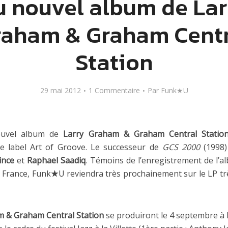
u nouvel album de Lar
raham & Graham Centr
Station
29 mai 2012
1 Commentaire
Par
Funk★U
ouvel album de
Larry Graham & Graham Central Statio
e label Art of Groove. Le successeur de
GCS 2000
(1998)
ince
et
Raphael Saadiq
. Témoins de l’enregistrement de l’al
a France, Funk
★
U reviendra très prochainement sur le LP tr
m & Graham Central Station
se produiront le 4 septembre à 