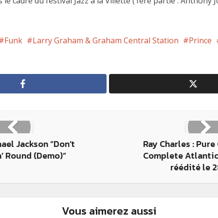
ns le cadre du festival Jazz à la Villette (1ère partie : Anthon
Funk
Larry Graham & Graham Central Station
Prince
hael Jackson “Don’t
Ray Charles : Pure
n’ Round (Demo)”
Complete Atlantic
réédité le 
Vous aimerez aussi