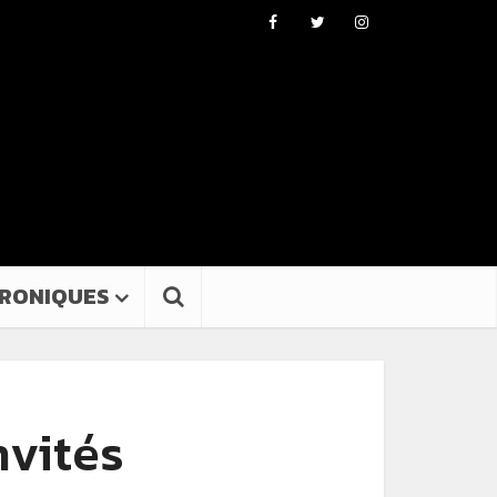
RONIQUES
nvités