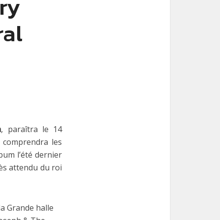
ry
al
n
, paraîtra le 14
 comprendra les
bum l’été dernier
ès attendu du roi
la Grande halle