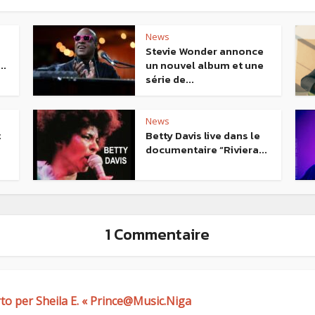
News
Stevie Wonder annonce
..
un nouvel album et une
série de...
News
t
Betty Davis live dans le
documentaire “Riviera...
1 Commentaire
o per Sheila E. « Prince@Music.Niga