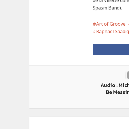
de la Villette da
Spasm Band).
Art of Groove
Raphael Saadiq
Audio : Mic
Be Messi