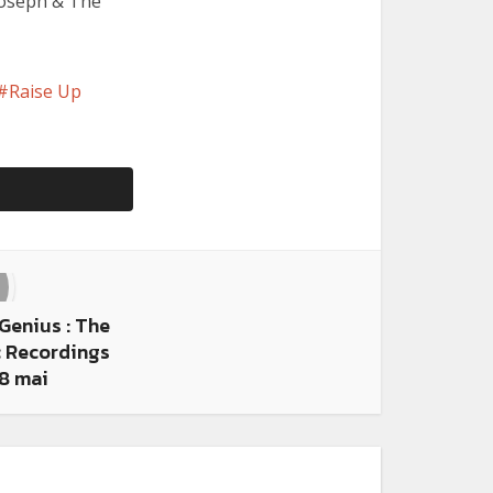
y Joseph & The
Raise Up
 Genius : The
 Recordings
28 mai