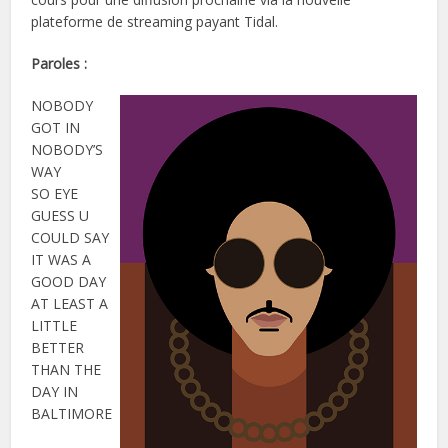
plateforme de streaming payant Tidal.
Paroles :
NOBODY
GOT IN
NOBODY’S
WAY
SO EYE
GUESS U
COULD SAY
IT WAS A
GOOD DAY
AT LEAST A
LITTLE
BETTER
THAN THE
DAY IN
BALTIMORE