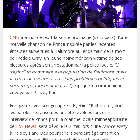
CNN
a annoncé jeudi la sortie prochaine (sans date) d’une
nouvelle chanson de
Prince
inspirée par les récentes
émeutes survenues à Baltimore au lendemain de la mort
de Freddie Gray, un jeune noir-américain victime de ses
blessures après son arrestation par la police locale.
“Il
s’agit d’un hommage à la population de Baltimore, mais
la chanson évoquera aussi les problèmes politiques et
sociaux qui touchent le pays”
, explique le communiqué
envoyé par Paisley Park.
Enregistré avec son groupe 3rdEyeGirl, “Baltimore”, dont
les paroles retranscrites ont été révélées lors d’une
interview de Prince pour la branche locale minnéapolitaine
de
Fox News,
sera dévoilé le 2 mai lors d’une
Dance Party
à Paisley Park. Des pourparlers seraient également en
cours pour une diffusion prochaine via la nouvelle