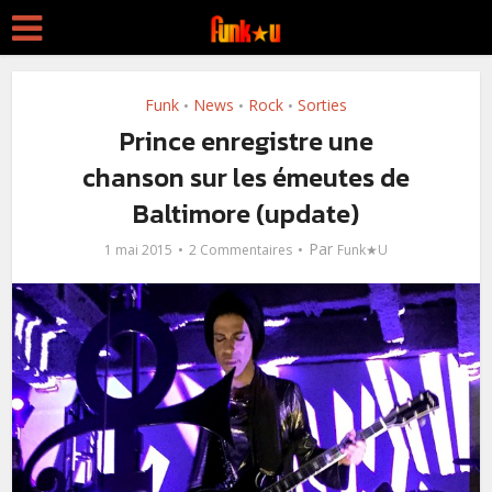
Funk
News
Rock
Sorties
•
•
•
Prince enregistre une
chanson sur les émeutes de
Baltimore (update)
Par
1 mai 2015
2 Commentaires
Funk★U