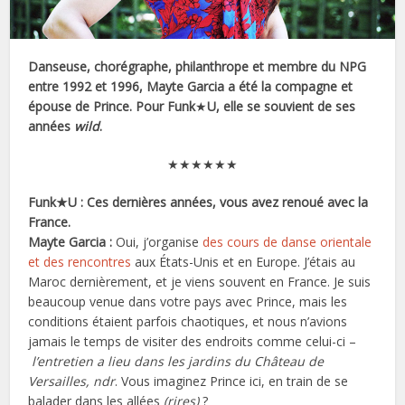
Danseuse, chorégraphe, philanthrope et membre du NPG
entre 1992 et 1996, Mayte Garcia a été la compagne et
épouse de Prince. Pour Funk
★
U, elle se souvient de ses
années
wild
.
★★★★★★
Funk★U : Ces dernières années, vous avez renoué avec la
France.
Mayte Garcia :
Oui, j’organise
des cours de danse orientale
et des rencontres
aux États-Unis et en Europe. J’étais au
Maroc dernièrement, et je viens souvent en France. Je suis
beaucoup venue dans votre pays avec Prince, mais les
conditions étaient parfois chaotiques, et nous n’avions
jamais le temps de visiter des endroits comme celui-ci –
l’entretien a lieu dans les jardins du Château de
Versailles, ndr
. Vous imaginez Prince ici, en train de se
balader dans les allées
(rires)
?