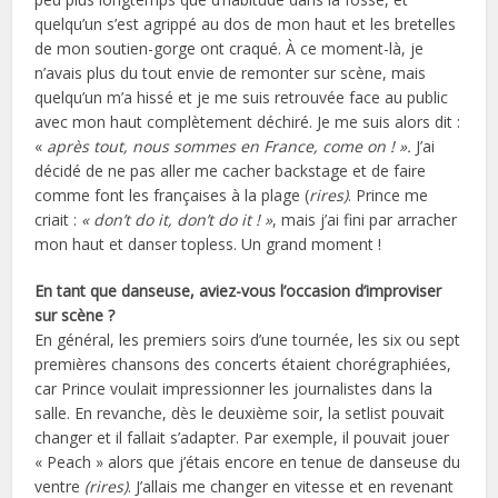
quelqu’un s’est agrippé au dos de mon haut et les bretelles
de mon soutien-gorge ont craqué. À ce moment-là, je
n’avais plus du tout envie de remonter sur scène, mais
quelqu’un m’a hissé et je me suis retrouvée face au public
avec mon haut complètement déchiré. Je me suis alors dit :
«
après tout, nous sommes en France, come on ! ».
J’ai
décidé de ne pas aller me cacher backstage et de faire
comme font les françaises à la plage (
rires)
. Prince me
criait :
« don’t do it, don’t do it ! »
, mais j’ai fini par arracher
mon haut et danser topless. Un grand moment !
En tant que danseuse, aviez-vous l’occasion d’improviser
sur scène ?
En général, les premiers soirs d’une tournée, les six ou sept
premières chansons des concerts étaient chorégraphiées,
car Prince voulait impressionner les journalistes dans la
salle. En revanche, dès le deuxième soir, la setlist pouvait
changer et il fallait s’adapter. Par exemple, il pouvait jouer
« Peach » alors que j’étais encore en tenue de danseuse du
ventre
(rires)
. J’allais me changer en vitesse et en revenant