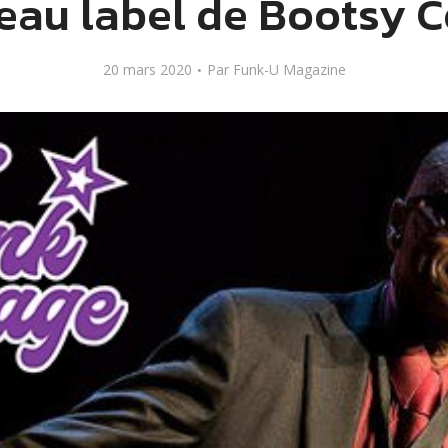
au label de Bootsy C
20 mars 2020
Par
Funk-U Magazine