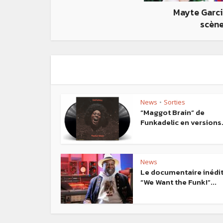
Mayte Garcia
scène
News
Sorties
•
“Maggot Brain” de
Funkadelic en versions.
News
Le documentaire inédi
“We Want the Funk!”...