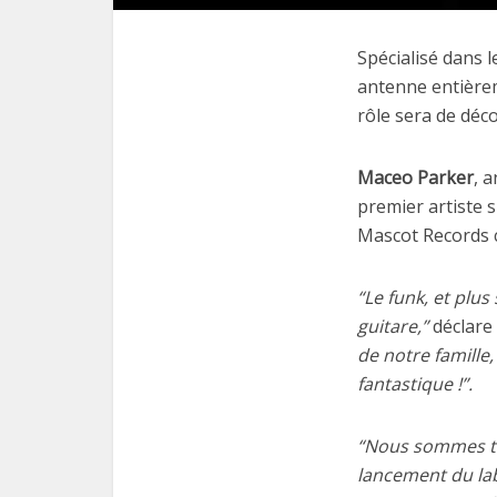
Spécialisé dans l
antenne entière
rôle sera de déc
Maceo Parker
, 
premier artiste 
Mascot Records 
“Le funk, et plu
guitare,”
déclare 
de notre famille,
fantastique !”.
“Nous sommes trè
lancement du lab