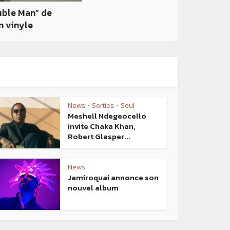
uble Man” de
n vinyle
News
Sorties
Soul
•
•
Meshell Ndegeocello
invite Chaka Khan,
Robert Glasper...
News
Jamiroquai annonce son
nouvel album