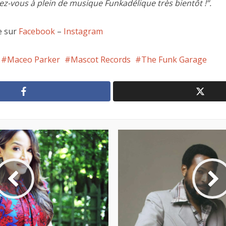
z-vous à plein de musique Funkadélique très bientôt !”.
e sur
Facebook
–
Instagram
Maceo Parker
Mascot Records
The Funk Garage