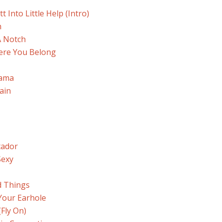
t Into Little Help (Intro)
n
 A Notch
ere You Belong
Mama
ain
tador
Sexy
d Things
Your Earhole
(Fly On)