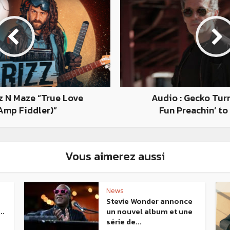
zz N Maze “True Love
Audio : Gecko Turn
 Amp Fiddler)”
Fun Preachin’ to
Vous aimerez aussi
News
Stevie Wonder annonce
..
un nouvel album et une
série de...