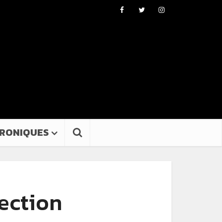
RONIQUES
ection