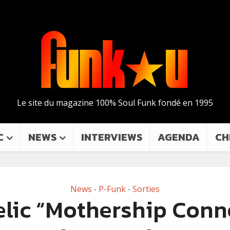
Le site du magazine 100% Soul Funk fondé en 1995
C
NEWS
INTERVIEWS
AGENDA
CH
News
P-Funk
Sorties
•
•
elic “Mothership Conn