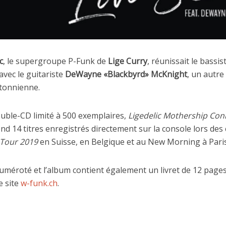
c
, le supergroupe P-Funk de
Lige Curry
, réunissait le bassi
avec le guitariste
DeWayne «Blackbyrd» McKnight
, un autr
ntonnienne.
uble-CD limité à 500 exemplaires,
Ligedelic Mothership Con
d 14 titres enregistrés directement sur la console lors des
 Tour 2019
en Suisse, en Belgique et au New Morning à Paris
méroté et l’album contient également un livret de 12 pages
e site
w-funk.ch
.