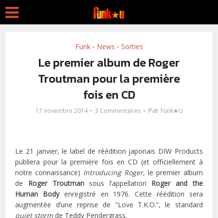
Funk
News
Sorties
•
•
Le premier album de Roger
Troutman pour la première
fois en CD
Par
17 novembre 2014
3 Commentaires
Funk★U
Le 21 janvier, le label de réédition japonais DIW Products
publiera pour la première fois en CD (et officiellement à
notre connaissance)
Introducing Roger
, le premier album
de
Roger Troutman
sous l’appellation
Roger and the
Human Body
enregistré en 1976. Cette réédition sera
augmentée d’une reprise de “Love T.K.O.”, le standard
quiet storm
de Teddy Pendergrass.