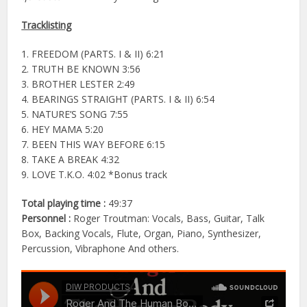
Tracklisting
1. FREEDOM (PARTS. I & II) 6:21
2. TRUTH BE KNOWN 3:56
3. BROTHER LESTER 2:49
4. BEARINGS STRAIGHT (PARTS. I & II) 6:54
5. NATURE’S SONG 7:55
6. HEY MAMA 5:20
7. BEEN THIS WAY BEFORE 6:15
8. TAKE A BREAK 4:32
9. LOVE T.K.O. 4:02 *Bonus track
Total playing time :
49:37
Personnel :
Roger Troutman: Vocals, Bass, Guitar, Talk
Box, Backing Vocals, Flute, Organ, Piano, Synthesizer,
Percussion, Vibraphone And others.