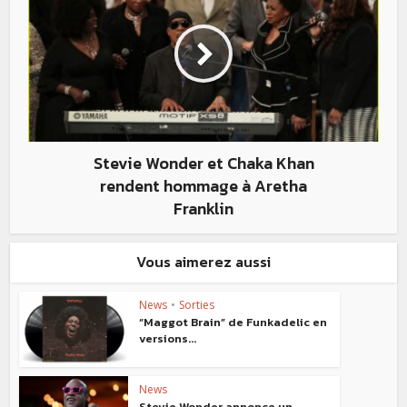
Stevie Wonder et Chaka Khan
rendent hommage à Aretha
Franklin
Vous aimerez aussi
News
•
Sorties
“Maggot Brain” de Funkadelic en
versions...
News
Stevie Wonder annonce un