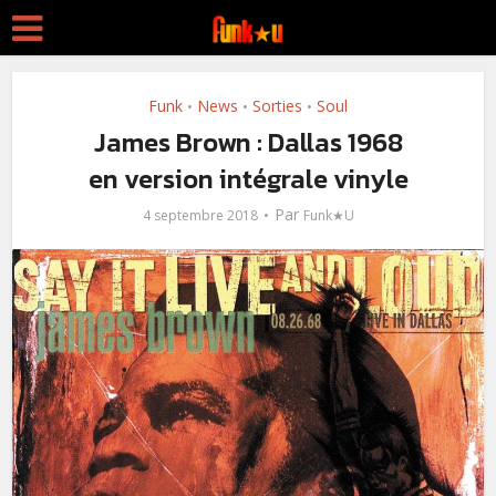
Funk
News
Sorties
Soul
•
•
•
James Brown : Dallas 1968
en version intégrale vinyle
Par
4 septembre 2018
Funk★U