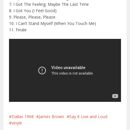
7. I Got The Feeling. Maybe The Last Time
8. I Got You (I Feel Good)
9. Please, Please, Please
10. I Can’t Stand Myself (When You Touch Me)
11. Finale
Dallas 1968
James Brown
Say It Live and Loud
vinyle