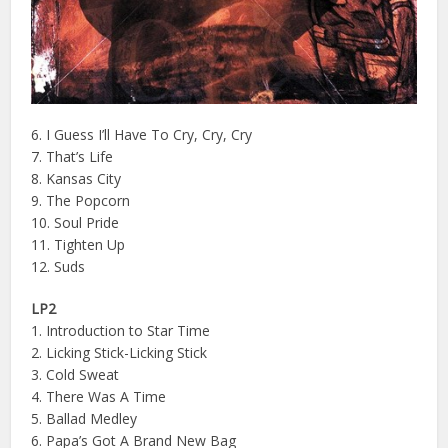
6. I Guess I’ll Have To Cry, Cry, Cry
7. That’s Life
8. Kansas City
9. The Popcorn
10. Soul Pride
11. Tighten Up
12. Suds
LP2
1. Introduction to Star Time
2. Licking Stick-Licking Stick
3. Cold Sweat
4. There Was A Time
5. Ballad Medley
6. Papa’s Got A Brand New Bag