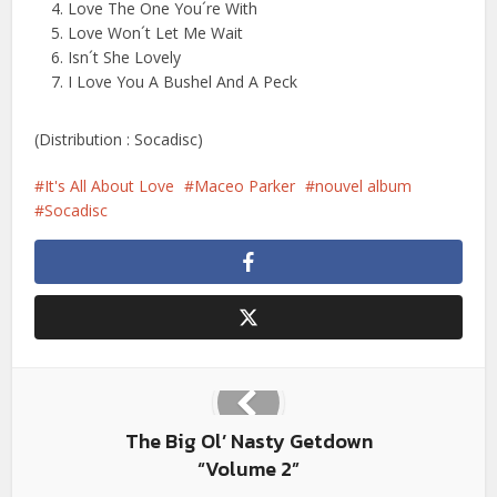
Love The One You´re With
Love Won´t Let Me Wait
Isn´t She Lovely
I Love You A Bushel And A Peck
(Distribution : Socadisc)
It's All About Love
Maceo Parker
nouvel album
Socadisc
The Big Ol’ Nasty Getdown
“Volume 2”