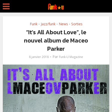
Funk
Jazz/funk
News
Sorties
•
•
•
“It’s All About Love”, le
nouvel album de Maceo
Parker
Par
8 janvier 2018
Funk-U Magazine