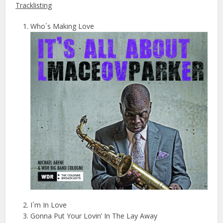
Tracklisting
Who´s Making Love
I´m In Love
Gonna Put Your Lovin’ In The Lay Away