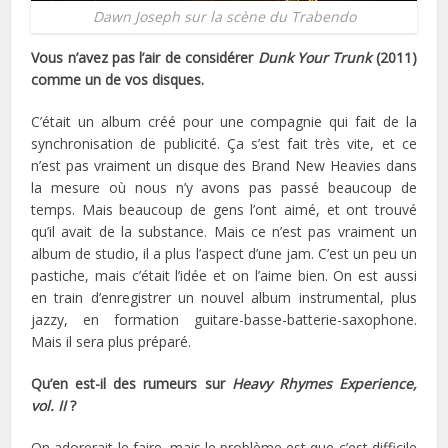
Dawn Joseph sur la scène du Trabendo
Vous n’avez pas l’air de considérer
Dunk Your Trunk
(2011)
comme un de vos disques.
C’était un album créé pour une compagnie qui fait de la
synchronisation de publicité. Ça s’est fait très vite, et ce
n’est pas vraiment un disque des Brand New Heavies dans
la mesure où nous n’y avons pas passé beaucoup de
temps. Mais beaucoup de gens l’ont aimé, et ont trouvé
qu’il avait de la substance. Mais ce n’est pas vraiment un
album de studio, il a plus l’aspect d’une jam. C’est un peu un
pastiche, mais c’était l’idée et on l’aime bien. On est aussi
en train d’enregistrer un nouvel album instrumental, plus
jazzy, en formation guitare-basse-batterie-saxophone.
Mais il sera plus préparé.
Qu’en est-il des rumeurs sur
Heavy Rhymes Experience,
vol. II
?
On adorerait le faire, mais le problème est que c’est difficile