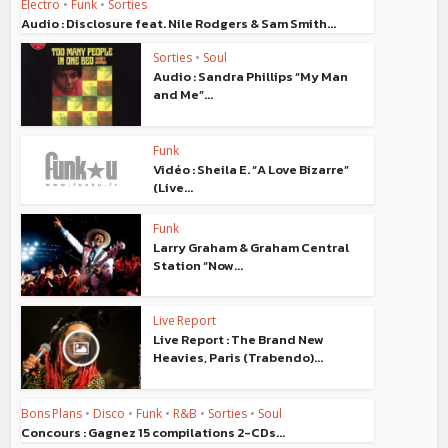
Electro
•
Funk
•
Sorties
Audio : Disclosure feat. Nile Rodgers & Sam Smith...
Sorties
•
Soul
Audio : Sandra Phillips “My Man
and Me”...
Funk
Vidéo : Sheila E. “A Love Bizarre”
(Live...
Funk
Larry Graham & Graham Central
Station “Now...
Live Report
Live Report : The Brand New
Heavies, Paris (Trabendo)...
Bons Plans
•
Disco
•
Funk
•
R&B
•
Sorties
•
Soul
Concours : Gagnez 15 compilations 2-CDs...