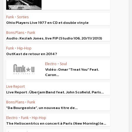
Funk
•
Sorties
Ohio Players Live 1977 en CD et double vinyle
Bons Plans
•
Funk
Audio : Keziah Jones, live FIP (Studio 106, 20/11/2013)
Funk
•
Hip-Hop
OutKast de retour en 2014 ?
Electro
•
Soul
Vidéo : Omar “Treat You” Feat.
Caron...
Live Report
Live Report : Überjam Band feat. John Scofield, Paris...
Bons Plans
•
Funk
“Da Bourgeoisie”, un nouveau titre de...
Electro
•
Funk
•
Hip-Hop
The Heliocentrics en concert à Paris (New Morning) le...