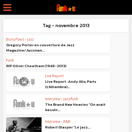
Tag - novembre 2013
Bons Plans
•
Jazz
Gregory Porter en couverture de Jazz
Magazine/Jazzman...
Funk
RIP Oliver Cheatham (1948-2013)
Live Report
Live Report : Andy Allo, Paris
(L’Alhambra)...
Interview
•
Jazz/funk
The Brand New Heavies “On avait
besoin...
Interview
•
R&B
Robert Glasper “Le jazz...