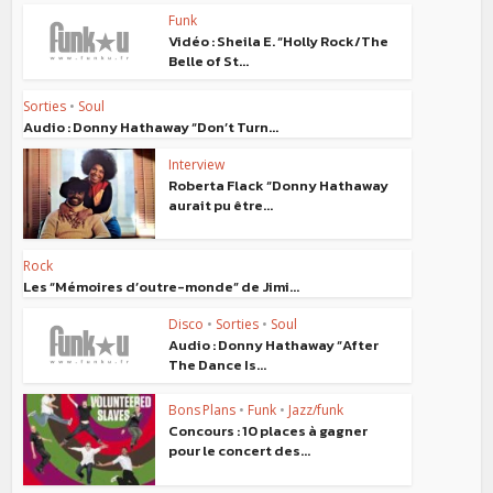
Funk
Vidéo : Sheila E. “Holly Rock/The
Belle of St...
Sorties
•
Soul
Audio : Donny Hathaway “Don’t Turn...
Interview
Roberta Flack “Donny Hathaway
aurait pu être...
Rock
Les “Mémoires d’outre-monde” de Jimi...
Disco
•
Sorties
•
Soul
Audio : Donny Hathaway “After
The Dance Is...
Bons Plans
•
Funk
•
Jazz/funk
Concours : 10 places à gagner
pour le concert des...