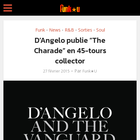
Funk
News
R&B
Sorties
Soul
•
•
•
•
D’Angelo publie “The
Charade” en 45-tours
collector
Par
27 février 2015
Funk★U