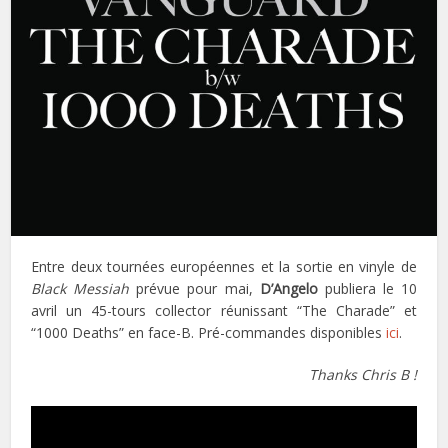
Entre deux tournées européennes et la sortie en vinyle de
Black Messiah
prévue pour mai,
D’Angelo
publiera le 10
avril un 45-tours collector réunissant “The Charade” et
“1000 Deaths” en face-B. Pré-commandes disponibles
ici
.
Thanks Chris B !