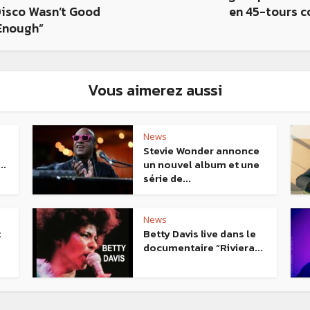
Disco Wasn’t Good
en 45-tours c
Enough”
Vous aimerez aussi
News
Stevie Wonder annonce
..
un nouvel album et une
série de...
News
t
Betty Davis live dans le
documentaire “Riviera...