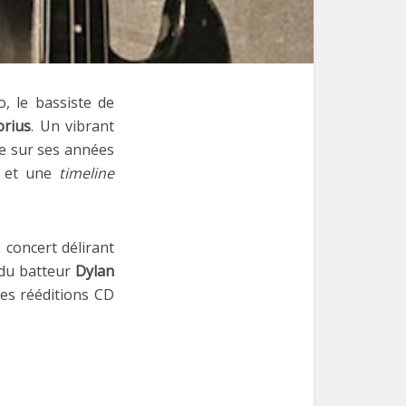
o, le bassiste de
orius
. Un vibrant
e sur ses années
ée et une
timeline
concert délirant
du batteur
Dylan
es rééditions CD