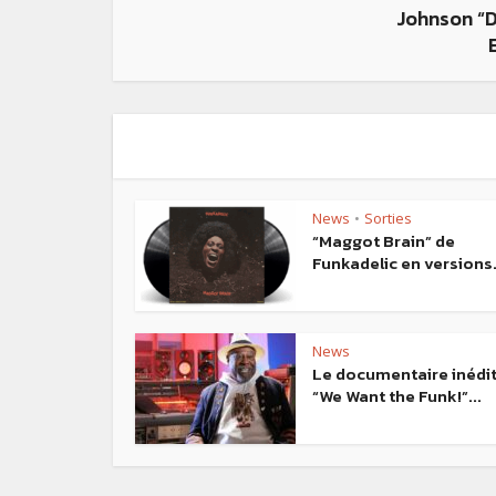
Johnson “
News
Sorties
•
“Maggot Brain” de
Funkadelic en versions.
News
Le documentaire inédi
“We Want the Funk!”...