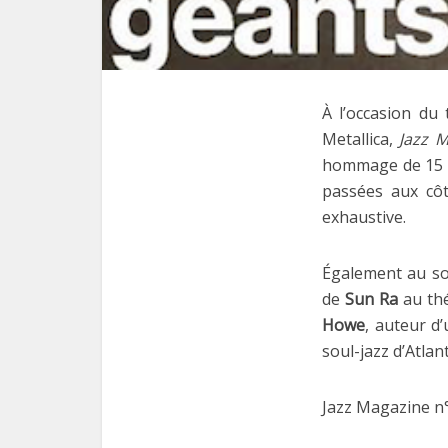
À l’occasion du
Metallica,
Jazz 
hommage de 15 p
passées aux côt
exhaustive.
Également au so
de
Sun Ra
au thé
Howe
, auteur d
soul-jazz d’Atlan
Jazz Magazine n°