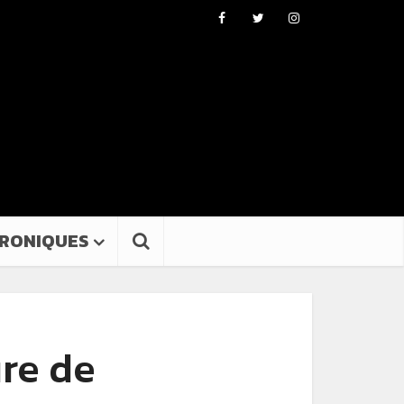
RONIQUES
re de