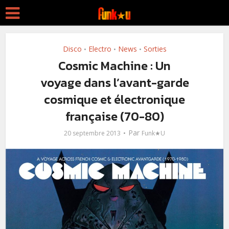
Disco
Electro
News
Sorties
•
•
•
Cosmic Machine : Un
voyage dans l’avant-garde
cosmique et électronique
française (70-80)
Par
20 septembre 2013
Funk★U