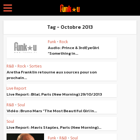
Tag - Octobre 2013
Funk
•
Rock
Audio : Prince & 3rdEyeGirl
“Something in...
R&B
•
Rock
•
Sorties
Aretha Franklin retourne aux sources pour son
prochain...
Live Report
Live Report : Bilal, Paris (New Morning) 29/10/2013
R&B
•
Soul
Vidéo : Bruno Mars “The Most Beautiful Girl In...
Soul
Live Report : Mavis Staples, Paris (New Morning)...
Funk
•
R&B
•
Soul