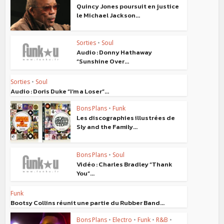
Quincy Jones poursuit en justice
le Michael Jackson...
Sorties
•
Soul
Audio : Donny Hathaway
“Sunshine Over...
Sorties
•
Soul
Audio : Doris Duke “I’m a Loser”...
Bons Plans
•
Funk
Les discographies illustrées de
Sly and the Family...
Bons Plans
•
Soul
Vidéo : Charles Bradley “Thank
You”...
Funk
Bootsy Collins réunit une partie du Rubber Band...
Bons Plans
•
Electro
•
Funk
•
R&B
•