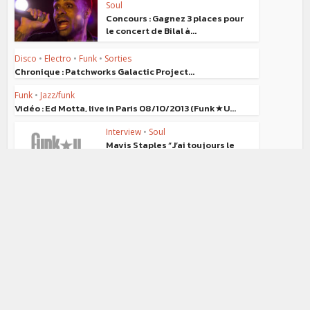
Soul
Concours : Gagnez 3 places pour
le concert de Bilal à...
Disco
•
Electro
•
Funk
•
Sorties
Chronique : Patchworks Galactic Project...
Funk
•
Jazz/funk
Vidéo : Ed Motta, live in Paris 08/10/2013 (Funk★U...
Interview
•
Soul
Mavis Staples “J’ai toujours le
feu”
Funk
Vidéo : Keziah Jones “Afronewave”
Bons Plans
•
Jazz/funk
Ed Motta vous offre le bootleg de son concert au...
Bons Plans
•
R&B
•
Rock
•
Soul
Concours : Gagnez vos places
pour le concert de JC...