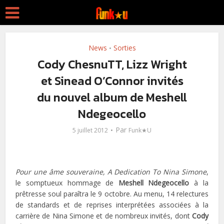
News
Sorties
•
Cody ChesnuTT, Lizz Wright
et Sinead O’Connor invités
du nouvel album de Meshell
Ndegeocello
Par
5 juillet 2012
Funk★U
Pour une âme souveraine, A Dedication To Nina Simone
,
le somptueux hommage de
Meshell Ndegeocello
à la
prêtresse soul paraîtra le 9 octobre. Au menu, 14 relectures
de standards et de reprises interprétées associées à la
carrière de Nina Simone et de nombreux invités, dont
Cody