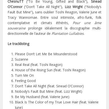
ChesnuTT
(“To Be Young, Gifted and Black”),
Sinead
O’Connor
(“Don’t Take All Night”),
Lizz Wright
(“Nobody’s
Fault But Mine”), sans oublier Toshi Reagon, Valerie June et
Tracy Wannomae. Entre soul intimiste, afro-funk, folk
contemplative et climats éthérés,
Pour une âme
souveraine
prolonge idéalement la discographie multi-
directionnelle de l’auteur de
Plantation Lullabies
.
Le tracklisting
Please Don’t Let Me Be Misunderstood
Suzanne
Real Real (feat. Toshi Reagon)
House of the Rising Sun (feat. Toshi Reagon)
Turn Me On
Feeling Good
Don’t Take All Night (feat. Sinead O’Connor)
Nobody’s Fault But Mine (feat. Lizz Wright)
Be My Husband (feat. Valerie June)
Black Is The Color of my True Love Hair (feat. Valerie
June)