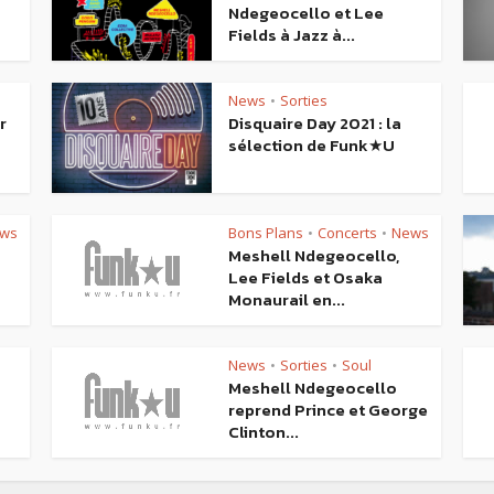
Ndegeocello et Lee
Fields à Jazz à...
News
Sorties
•
r
Disquaire Day 2021 : la
sélection de Funk★U
ws
Bons Plans
Concerts
News
•
•
Meshell Ndegeocello,
Lee Fields et Osaka
Monaurail en...
News
Sorties
Soul
•
•
Meshell Ndegeocello
reprend Prince et George
Clinton...