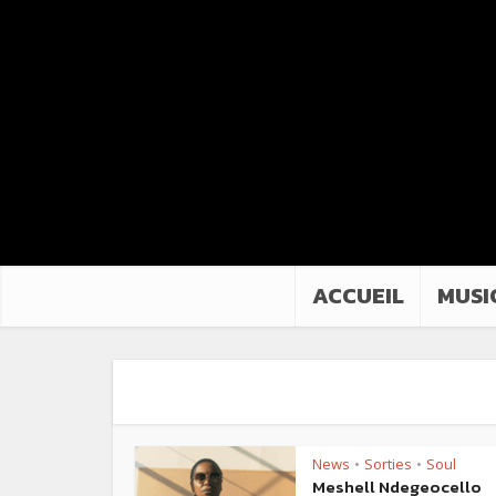
ACCUEIL
MUSI
News
Sorties
Soul
•
•
Meshell Ndegeocello