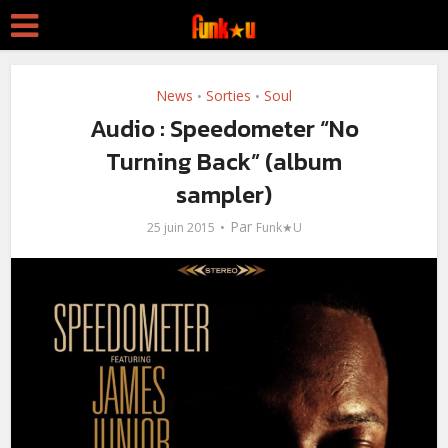
News
Sorties
Soul
•
•
Audio : Speedometer “No
Turning Back” (album
sampler)
Par
25 juin 2015
Funk★U