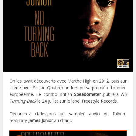
On les avait découverts avec Martha High en 2012, puis sur
scène avec Sir Joe Quaterman lors de sa première tournée
européenne. Le combo British
Speedometer
publiera
No
Turning Back
le 24 juillet sur le label Freestyle Records.
Découvrez ci-dessous un sampler audio de l’album
featuring
James Junior
au chant.