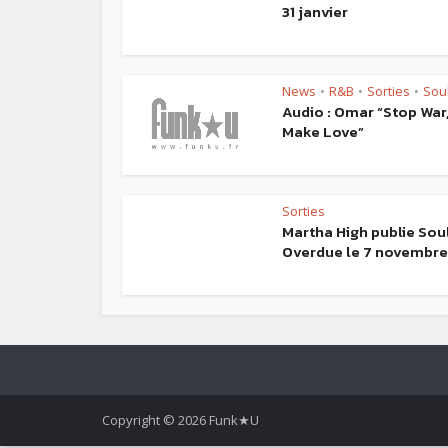
31 janvier
News
R&B
Sorties
Sou
•
•
•
Audio : Omar “Stop War
Make Love”
Sorties
Martha High publie Sou
Overdue le 7 novembre
Copyright © 2026 Funk★U