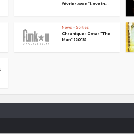
février avec “Love in...
l
News
Sorties
•
,
Chronique : Omar “The
Man” (2013)
l