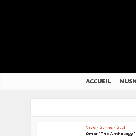
ACCUEIL
MUSI
News
Sorties
Soul
•
•
Omar “The Anthology” 