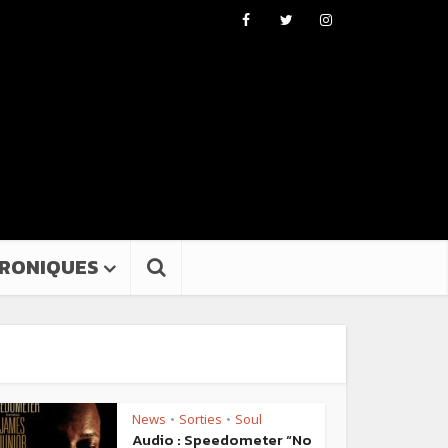
RONIQUES
News
Sorties
Soul
•
•
Audio : Speedometer “No