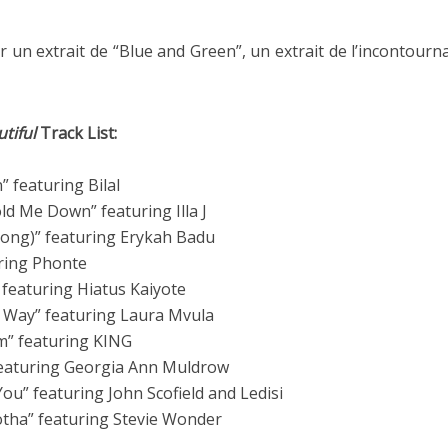
ur un extrait de “Blue and Green”, un extrait de l’incontour
utiful
Track List:
” featuring Bilal
ld Me Down” featuring Illa J
Long)” featuring Erykah Badu
uring Phonte
” featuring Hiatus Kaiyote
he Way” featuring Laura Mvula
im” featuring KING
 featuring Georgia Ann Muldrow
You” featuring John Scofield and Ledisi
otha” featuring Stevie Wonder