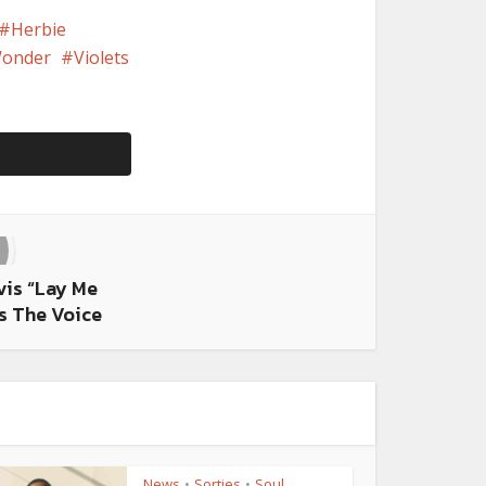
Herbie
Wonder
Violets
vis “Lay Me
s The Voice
News
Sorties
Soul
•
•