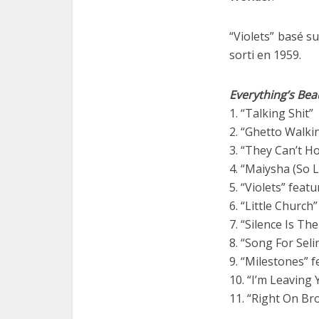
“Violets” basé s
sorti en 1959.
Everything’s Bea
1. “Talking Shit”
2. “Ghetto Walkin
3. “They Can’t Ho
4. “Maiysha (So 
5. “Violets” feat
6. “Little Church
7. “Silence Is T
8. “Song For Sel
9. “Milestones”
10. “I’m Leaving 
11. “Right On Br