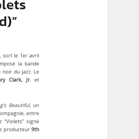
lets
d)”
sort le 1er avril
mposé la bande
 noir du jazz. Le
y Clark, Jr.
et
g’s Beautiful
, un
 compagnie, entre
z “Violets” signé
le producteur
9th