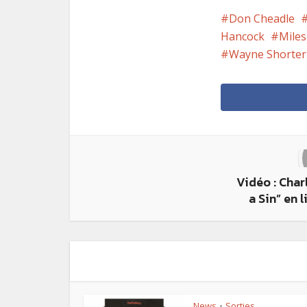
Don Cheadle
Hancock
Mile
Wayne Shorter
Vidéo : Charl
a Sin” en 
News
Sorties
•