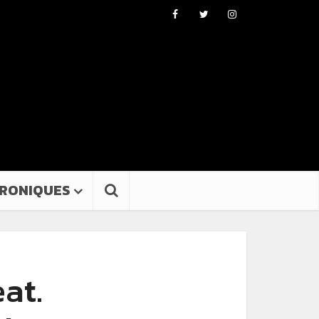
RONIQUES
at.