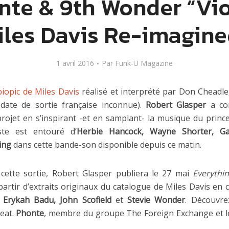
nte & 9th Wonder “Vio
iles Davis Re-imagine
1 avril 2016
Par
Funk-U Magazine
biopic de Miles Davis
réalisé et interprété par Don Cheadle, 
(date de sortie française inconnue).
Robert Glasper
a co
projet en s’inspirant -et en samplant- la musique du prince
riste est entouré d’
Herbie Hancock, Wayne Shorter, Gar
ing
dans cette bande-son disponible depuis ce matin.
 cette sortie, Robert Glasper publiera le 27 mai
Everythin
partir d’extraits originaux du catalogue de Miles Davis en
l, Erykah Badu, John Scofield
et
Stevie Wonder
. Découvre
eat.
Phonte
, membre du groupe The Foreign Exchange et 