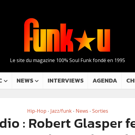
Le site du magazine 100% Soul Funk fondé en 1995
C
NEWS
INTERVIEWS
AGENDA
CH
Hip-Hop
Jazz/funk
News
Sorties
•
•
•
dio : Robert Glasper fe