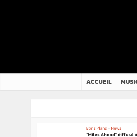
ACCUEIL
MUSI
Bons Plans
News
•
“Miles Ahead” diffusé 