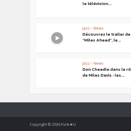
la télévision...
Jazz
News
•
Découvrez le trailer de
“Miles Ahead”, le...
Jazz
News
•
Don Cheadle dans le rô
de Miles Davis : les...
Copyright © 2026 Funk★U