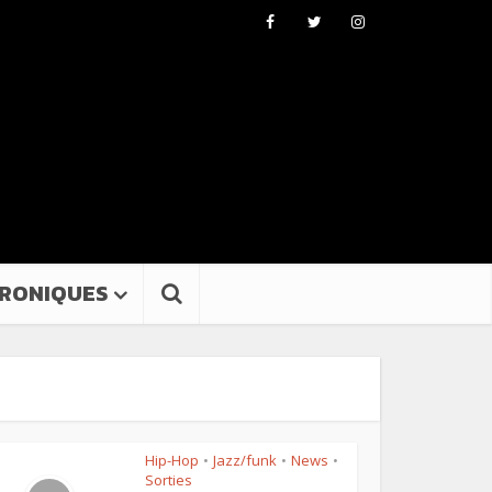
RONIQUES
Hip-Hop
Jazz/funk
News
•
•
•
Sorties