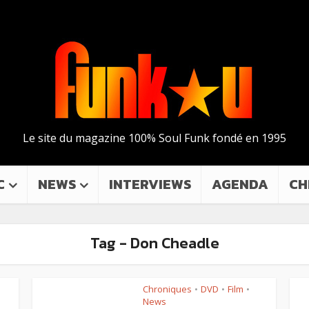
Le site du magazine 100% Soul Funk fondé en 1995
C
NEWS
INTERVIEWS
AGENDA
CH
Tag - Don Cheadle
Chroniques
DVD
Film
•
•
•
à
News