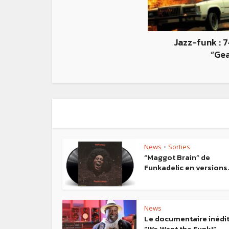
Jazz-funk : 
“Ge
News
Sorties
•
“Maggot Brain” de
Funkadelic en versions.
News
Le documentaire inédi
“We Want the Funk!”...