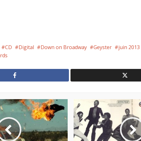
CD
Digital
Down on Broadway
Geyster
juin 2013
rds