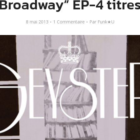
Broadway” EP-4 titre
8 mai 2013
1 Commentaire
Par
Funk★U