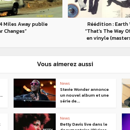
74 Miles Away publie
Réédition : Earth
ar Changes”
“That’s The Way O
en vinyle (master
Vous aimerez aussi
News
Stevie Wonder annonce
..
un nouvel album et une
série de...
News
t
Betty Davis live dans le
documentaire “Riviera...