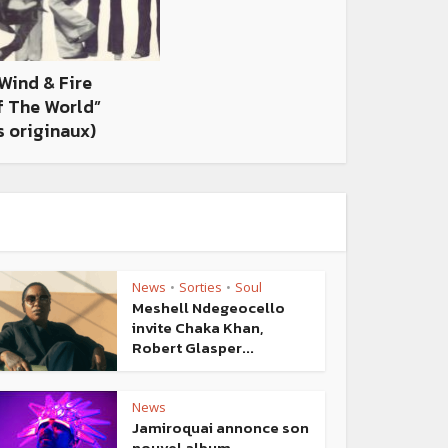
 Wind & Fire
f The World”
s originaux)
News
Sorties
Soul
•
•
Meshell Ndegeocello
invite Chaka Khan,
Robert Glasper...
News
Jamiroquai annonce son
nouvel album