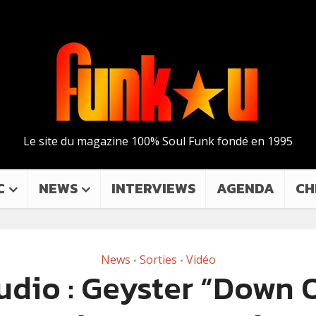
Le site du magazine 100% Soul Funk fondé en 1995
C
NEWS
INTERVIEWS
AGENDA
CH
News
Sorties
Vidéo
•
•
udio : Geyster “Down 