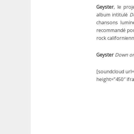
Geyster
, le pro
album intitulé
D
chansons lumin
recommandé pour 
rock californienn
Geyster
Down o
[soundcloud url=
height=”450″ ifr