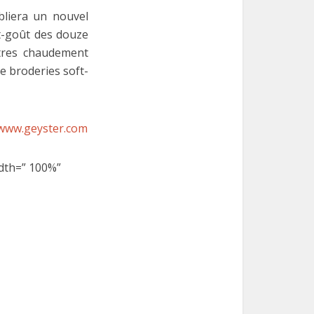
bliera un nouvel
t-goût des douze
tres chaudement
e broderies soft-
www.geyster.com
idth=” 100%”