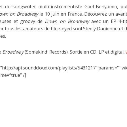
jet du songwriter multi-instrumentiste Gaël Benyamin, pu
own on Broadway
le 10 juin en France. Découvrez un avan
euses et groovy de
Down on Broadway
avec un EP 4-ti
tous les amateurs de blue-eyed soul Steely Danienne et d
es.
n Broadway
(Somekind Records). Sortie en CD, LP et digital.
”http://api.soundcloud.com/playlists/5431217″ params=”” w
ame=”true” /]