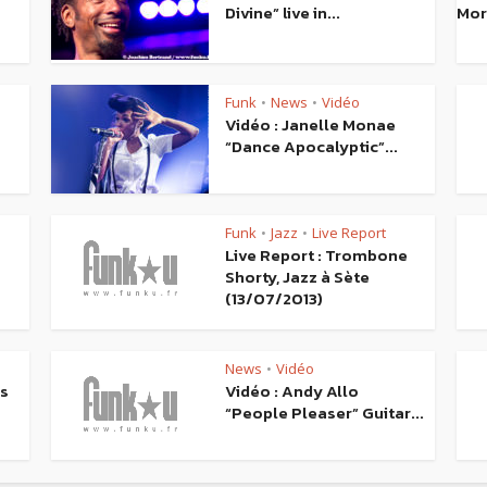
Divine” live in...
Morn
Funk
News
Vidéo
•
•
Vidéo : Janelle Monae
“Dance Apocalyptic”...
Funk
Jazz
Live Report
•
•
Live Report : Trombone
Shorty, Jazz à Sète
(13/07/2013)
News
Vidéo
•
ms
Vidéo : Andy Allo
“People Pleaser” Guitar...