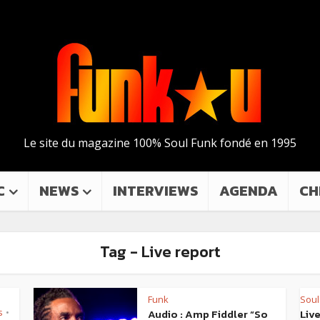
Le site du magazine 100% Soul Funk fondé en 1995
C
NEWS
INTERVIEWS
AGENDA
CH
Tag - Live report
Funk
Soul
•
s
Audio : Amp Fiddler “So
Live
•