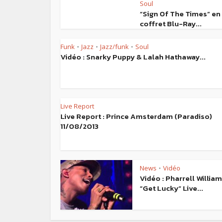
Soul
“Sign Of The Times” en
coffret Blu-Ray...
Funk
Jazz
Jazz/funk
Soul
•
•
•
Vidéo : Snarky Puppy & Lalah Hathaway...
Live Report
Live Report : Prince Amsterdam (Paradiso)
11/08/2013
News
Vidéo
•
Vidéo : Pharrell Willia
“Get Lucky” Live...