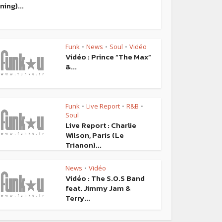
ing)...
Funk
News
Soul
Vidéo
•
•
•
Vidéo : Prince “The Max”
&...
Funk
Live Report
R&B
•
•
•
Soul
Live Report : Charlie
Wilson, Paris (Le
Trianon)...
News
Vidéo
•
Vidéo : The S.O.S Band
feat. Jimmy Jam &
Terry...