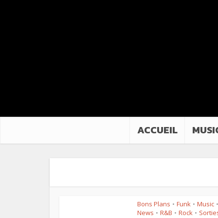
ACCUEIL
MUSI
Bons Plans
Funk
Music
•
•
News
R&B
Rock
Sortie
•
•
•