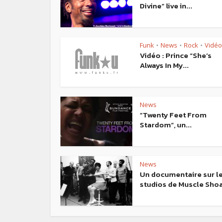
Divine” live in...
Funk
News
Rock
Vidéo
•
•
•
Vidéo : Prince “She’s
Always In My...
News
“Twenty Feet From
Stardom”, un...
News
Un documentaire sur l
studios de Muscle Sho