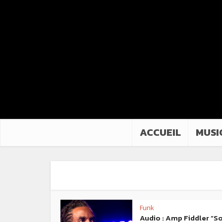
ACCUEIL
MUSI
Funk
Audio : Amp Fiddler “S