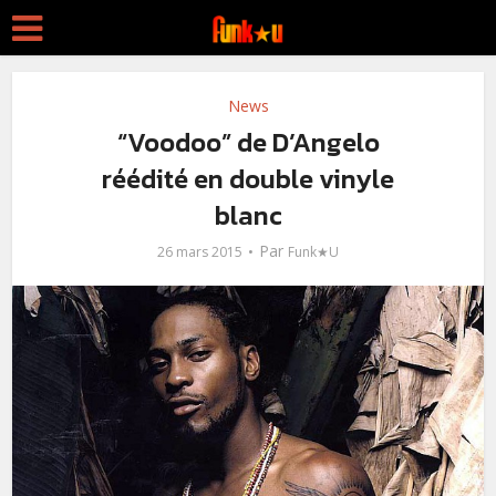
News
“Voodoo” de D’Angelo
réédité en double vinyle
blanc
Par
26 mars 2015
Funk★U