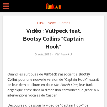
Funk
News
Sorties
•
•
Vidéo : Vulfpeck feat.
Bootsy Collins “Captain
Hook”
Par
5 août 2018
Funk★U
Quand les surdoués de
Vulfpeck
s’associent à
Bootsy
Collins
pour une nouvelle version de “Captain Hook”, extrait
de leur dernier album en date
Mr. Finish Line,
leur funk
organique entre dans la dimension cartoonesque grâce aux
interventions vocales de Casper.
Découvrez ci-dessous la vidéo de “Captain Hook” de