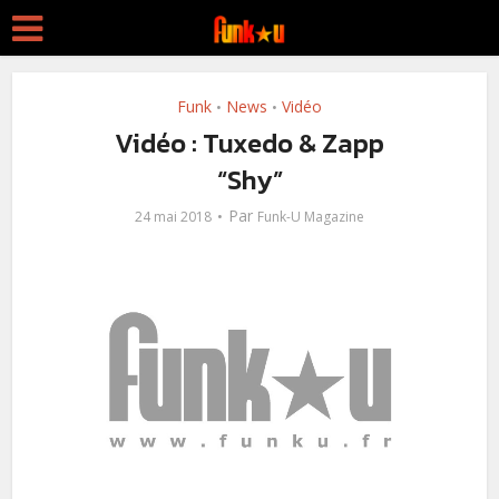
Funk
News
Vidéo
•
•
Vidéo : Tuxedo & Zapp
“Shy”
Par
24 mai 2018
Funk-U Magazine