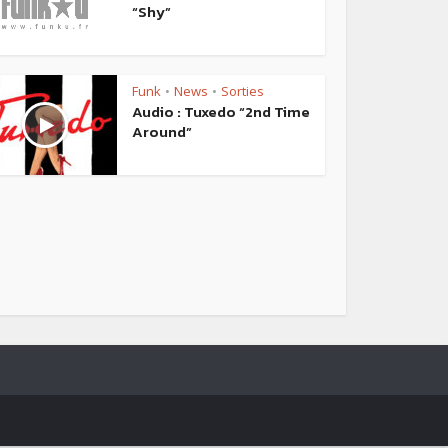
“Shy”
Funk
News
Sorties
•
•
Audio : Tuxedo “2nd Time
Around”