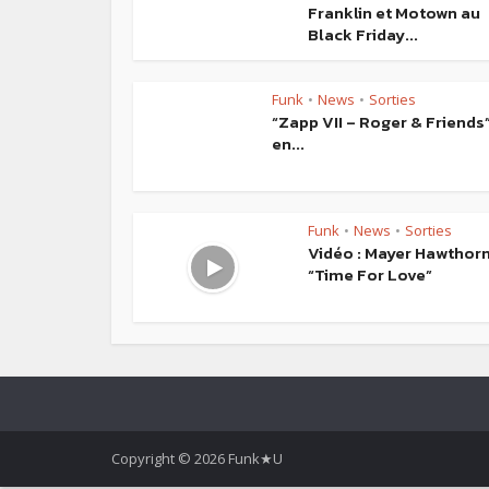
Franklin et Motown au
Black Friday...
Funk
News
Sorties
•
•
“Zapp VII – Roger & Friends
en...
Funk
News
Sorties
•
•
Vidéo : Mayer Hawthor
“Time For Love”
Copyright © 2026 Funk★U