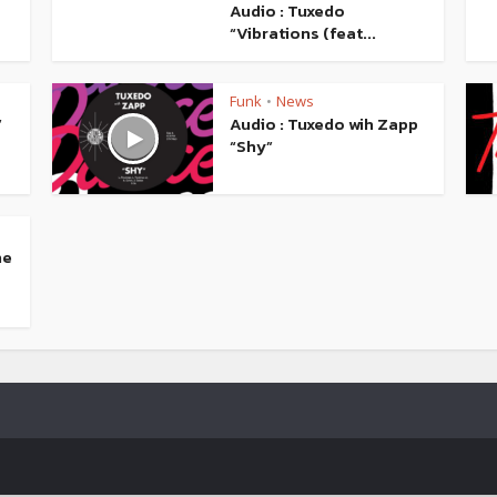
Audio : Tuxedo
“Vibrations (feat...
Funk
News
•
”
Audio : Tuxedo wih Zapp
“Shy”
ne