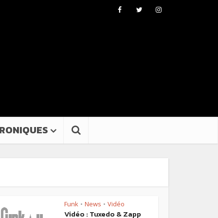
RONIQUES
Funk
News
Vidéo
•
•
Vidéo : Tuxedo & Zapp