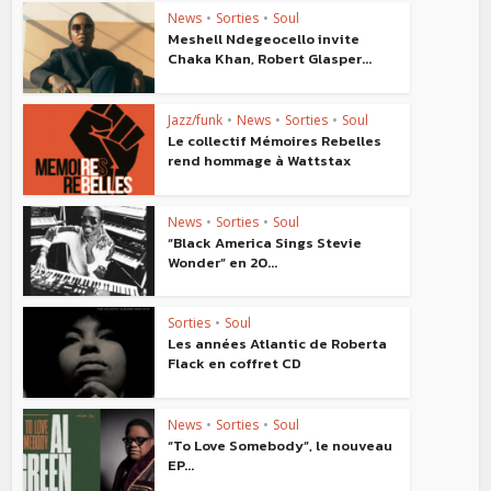
News
•
Sorties
•
Soul
Meshell Ndegeocello invite
Chaka Khan, Robert Glasper...
Jazz/funk
•
News
•
Sorties
•
Soul
Le collectif Mémoires Rebelles
rend hommage à Wattstax
News
•
Sorties
•
Soul
“Black America Sings Stevie
Wonder” en 20...
Sorties
•
Soul
Les années Atlantic de Roberta
Flack en coffret CD
News
•
Sorties
•
Soul
“To Love Somebody”, le nouveau
EP...