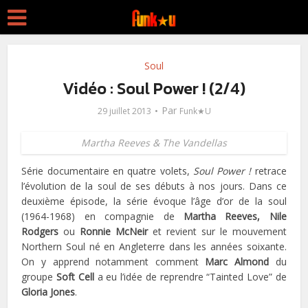
Soul
Vidéo : Soul Power ! (2/4)
Par
29 juillet 2013
Funk★U
Martha Reeves & The Vandellas
Série documentaire en quatre volets,
Soul Power !
retrace
l’évolution de la soul de ses débuts à nos jours. Dans ce
deuxième épisode, la série évoque l’âge d’or de la soul
(1964-1968) en compagnie de
Martha Reeves, Nile
Rodgers
ou
Ronnie McNeir
et revient sur le mouvement
Northern Soul né en Angleterre dans les années soixante.
On y apprend notamment comment
Marc Almond
du
groupe
Soft Cell
a eu l’idée de reprendre “Tainted Love” de
Gloria Jones
.