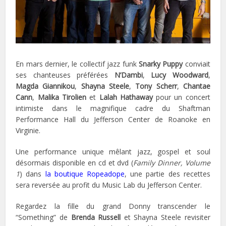
En mars dernier, le collectif jazz funk
Snarky Puppy
conviait
ses chanteuses préférées
N’Dambi
,
Lucy Woodward
,
Magda Giannikou
,
Shayna Steele
,
Tony Scherr
,
Chantae
Cann
,
Malika Tirolien
et
Lalah Hathaway
pour un concert
intimiste dans le magnifique cadre du Shaftman
Performance Hall du Jefferson Center de Roanoke en
Virginie.
Une performance unique mêlant jazz, gospel et soul
désormais disponible en cd et dvd (
Family Dinner, Volume
1
) dans
la boutique Ropeadope
, une partie des recettes
sera reversée au profit du Music Lab du Jefferson Center.
Regardez la fille du grand Donny transcender le
“Something” de
Brenda Russell
et Shayna Steele revisiter