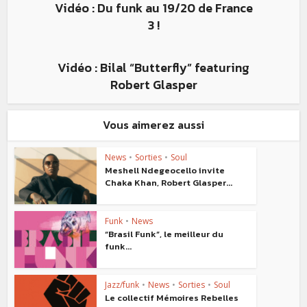
Vidéo : Du funk au 19/20 de France
3 !
Vidéo : Bilal “Butterfly” featuring
Robert Glasper
Vous aimerez aussi
News
•
Sorties
•
Soul
Meshell Ndegeocello invite
Chaka Khan, Robert Glasper...
Funk
•
News
“Brasil Funk”, le meilleur du
funk...
Jazz/funk
•
News
•
Sorties
•
Soul
Le collectif Mémoires Rebelles