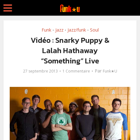
Funk
Jazz
Jazz/funk
Soul
•
•
•
Vidéo : Snarky Puppy &
Lalah Hathaway
“Something” Live
Par
27 septembre 2013
1 Commentaire
Funk★U