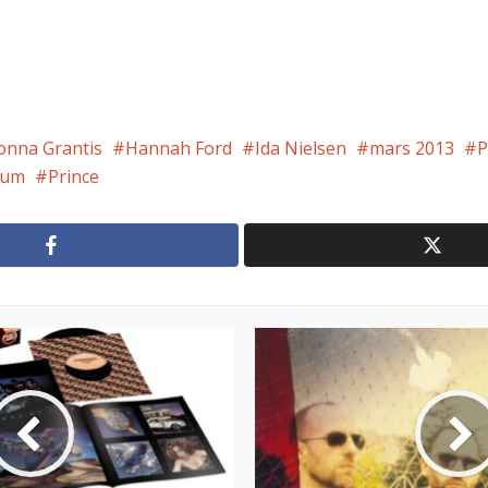
onna Grantis
Hannah Ford
Ida Nielsen
mars 2013
P
rum
Prince