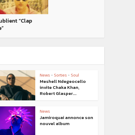
publient “Clap
e”
News
Sorties
Soul
•
•
Meshell Ndegeocello
invite Chaka Khan,
Robert Glasper...
News
Jamiroquai annonce son
nouvel album