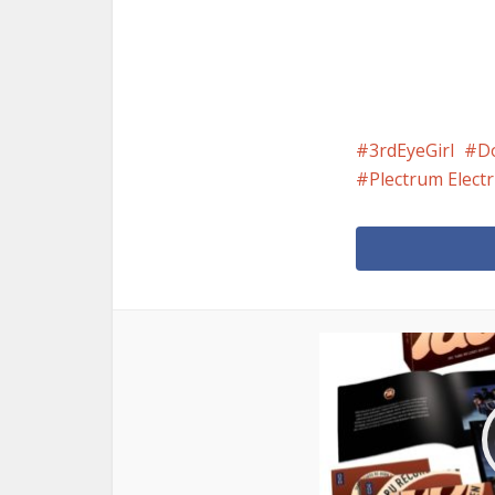
3rdEyeGirl
D
Plectrum Elect