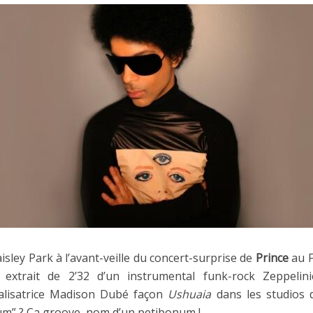
sley Park à l’avant-veille du concert-surprise de
Prince
au F
 extrait de 2’32 d’un instrumental funk-rock Zeppelini
alisatrice Madison Dubé façon
Ushuaia
dans les studios 
um” ? Ca groove, nom d’un petibonum !