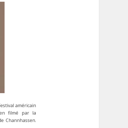
estival américain
en filmé par la
de Channhassen.