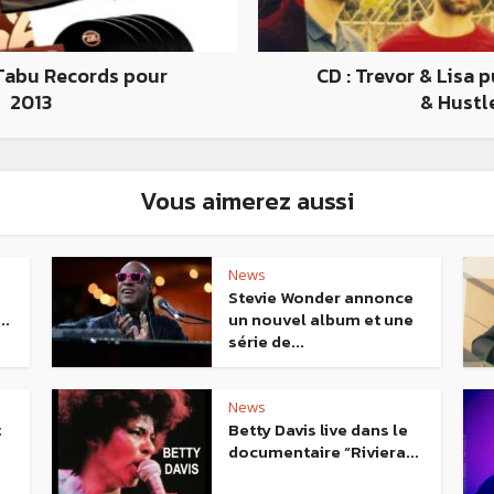
 Tabu Records pour
CD : Trevor & Lisa 
2013
& Hustl
Vous aimerez aussi
News
Stevie Wonder annonce
..
un nouvel album et une
série de...
News
t
Betty Davis live dans le
documentaire “Riviera...