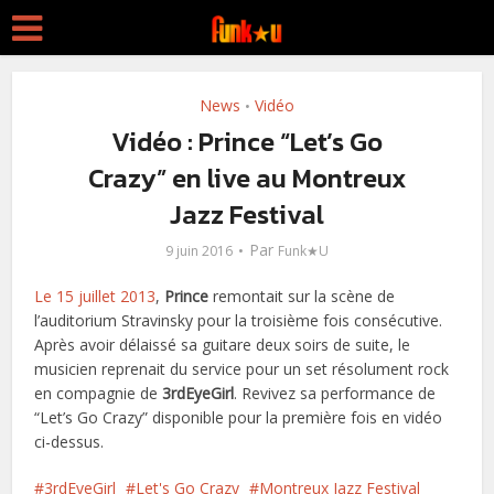
News
Vidéo
•
Vidéo : Prince “Let’s Go
Crazy” en live au Montreux
Jazz Festival
Par
9 juin 2016
Funk★U
Le 15 juillet 2013
,
Prince
remontait sur la scène de
l’auditorium Stravinsky pour la troisième fois consécutive.
Après avoir délaissé sa guitare deux soirs de suite, le
musicien reprenait du service pour un set résolument rock
en compagnie de
3rdEyeGirl
. Revivez sa performance de
“Let’s Go Crazy” disponible pour la première fois en vidéo
ci-dessus.
3rdEyeGirl
Let's Go Crazy
Montreux Jazz Festival