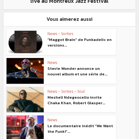
live au Montreux Jazz Festival
Vous aimerez aussi
News
•
Sorties
“Maggot Brain” de Funkadelic en
versions...
News
Stevie Wonder annonce un
nouvel album et une série de...
News
•
Sorties
•
Soul
Meshell Ndegeocello invite
Chaka Khan, Robert Glasper...
News
Le documentaire inédit “We Want
the Funk!”...