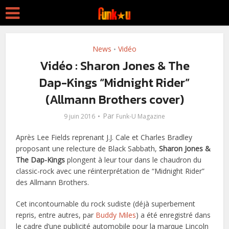
News
Vidéo
•
Vidéo : Sharon Jones & The
Dap-Kings “Midnight Rider”
(Allmann Brothers cover)
Par
9 juin 2016
Funk-U Magazine
Après Lee Fields reprenant J.J. Cale et Charles Bradley
proposant une relecture de Black Sabbath,
Sharon Jones &
The Dap-Kings
plongent à leur tour dans le chaudron du
classic-rock avec une réinterprétation de “Midnight Rider”
des Allmann Brothers.
Cet incontournable du rock sudiste (déjà superbement
repris, entre autres, par
Buddy Miles
) a été enregistré dans
le cadre d’une publicité automobile pour la marque Lincoln